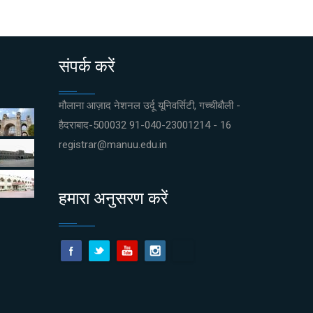
संपर्क करें
मौलाना आज़ाद नेशनल उर्दू यूनिवर्सिटी, गच्चीबौली -
हैदराबाद-500032 91-040-23001214 - 16
registrar@manuu.edu.in
हमारा अनुसरण करें