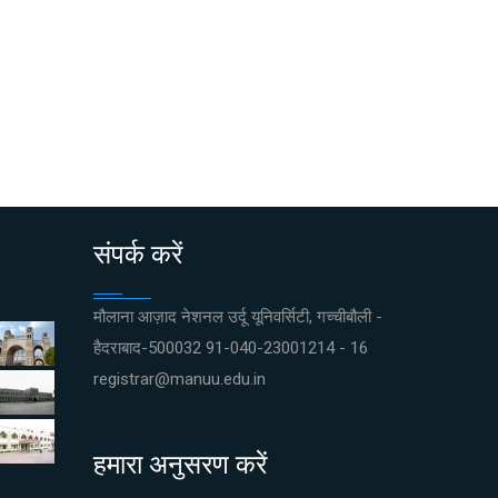
संपर्क करें
मौलाना आज़ाद नेशनल उर्दू यूनिवर्सिटी, गच्चीबौली -
हैदराबाद-500032 91-040-23001214 - 16
registrar@manuu.edu.in
हमारा अनुसरण करें