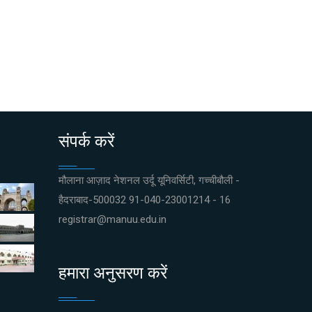
संपर्क करें
मौलाना आज़ाद नेशनल उर्दू यूनिवर्सिटी, गच्चीबौली -
हैदराबाद-500032 91-040-23001214 - 16
registrar@manuu.edu.in
हमारा अनुसरण करें