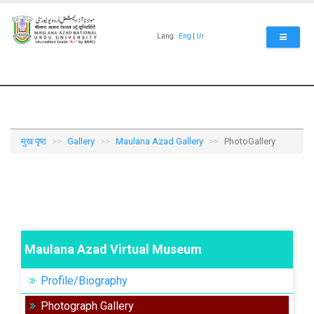
Skip
to
main
Lang:
Eng
|
Ur
content
मुख पृष्ठ
Gallery
Maulana Azad Gallery
PhotoGallery
Maulana Azad Virtual Museum
Profile/Biography
Photograph Gallery