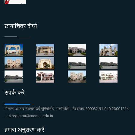
छायाचित्र दीर्घा
संपर्क करें
मौलाना आज़ाद नेशनल उर्दू यूनिवर्सिटी, गच्चीबौली - हैदराबाद-500032 91-040-23001214
- 16 registrar@manuu.edu.in
हमारा अनुसरण करें