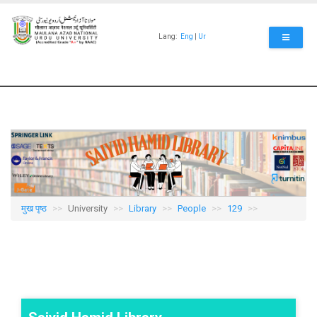
Skip
to
main
Lang:
Eng
|
Ur
content
मुख पृष्ठ
University
Library
People
129