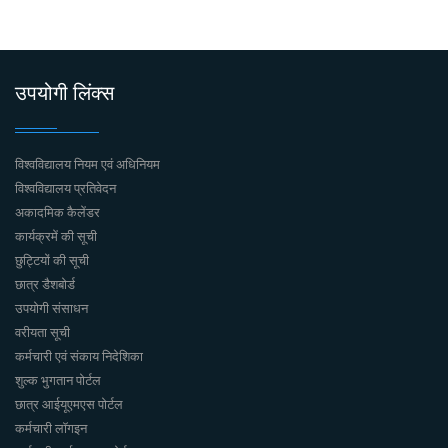
उपयोगी लिंक्स
विश्वविद्यालय नियम एवं अधिनियम
विश्वविद्यालय प्रतिवेदन
अकादमिक कैलेंडर
कार्यक्रमें की सूची
छुट्टियों की सूची
छात्र डैशबोर्ड
उपयोगी संसाधन
वरीयता सूची
कर्मचारी एवं संकाय निदेशिका
शुल्क भुगतान पोर्टल
छात्र आईयूएमएस पोर्टल
कर्मचारी लॉगइन