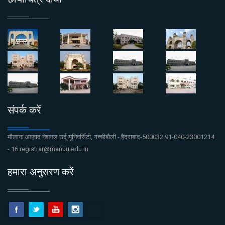
संपर्क करें
मौलाना आज़ाद नेशनल उर्दू यूनिवर्सिटी, गच्चीबौली - हैदराबाद-500032 91-040-23001214
- 16 registrar@manuu.edu.in
हमारा अनुसरण करें