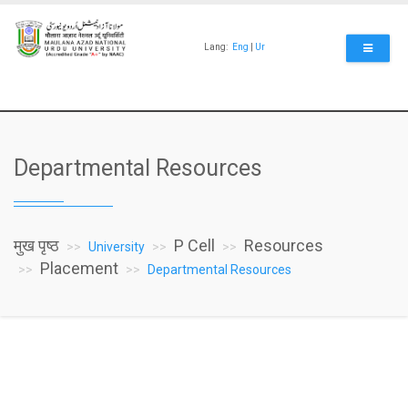
Skip
to
main
Lang:
Eng
|
Ur
content
Departmental Resources
मुख पृष्ठ
P Cell
Resources
University
Placement
Departmental Resources