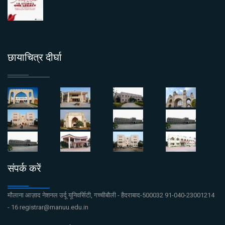
छायाचित्र दीर्घा
संपर्क करें
मौलाना आज़ाद नेशनल उर्दू यूनिवर्सिटी, गच्चीबौली - हैदराबाद-500032 91-040-23001214
- 16 registrar@manuu.edu.in