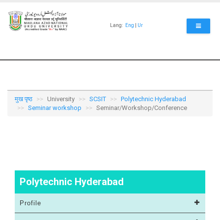
Skip
to
main
Lang:
Eng
|
Ur
content
मुख पृष्ठ
University
SCSIT
Polytechnic Hyderabad
Seminar workshop
Seminar/Workshop/Conference
Polytechnic Hyderabad
Profile