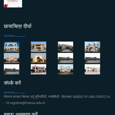
छायाचित्र दीर्घा
संपर्क करें
मौलाना आज़ाद नेशनल उर्दू यूनिवर्सिटी, गच्चीबौली - हैदराबाद-500032 91-040-23001214
- 16 registrar@manuu.edu.in
हमारा अनुसरण करें