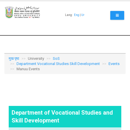
Skip
to
main
Lang:
Eng
|
Ur
content
मुख पृष्ठ
University
SoS
Department Vocational Studies Skill Development
Events
Manuu Events
Department of Vocational Studies and
Skill Development