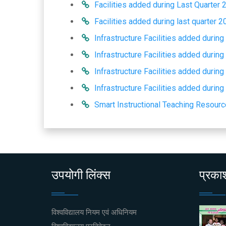
Facilities added during Last Quarter
Facilities added during last quarter 
Infrastructure Facilities added during
Infrastructure Facilities added during
Infrastructure Facilities added during
Infrastructure Facilities added during
Smart Instructional Teaching Resourc
उपयोगी लिंक्स
प्रक
विश्वविद्यालय नियम एवं अधिनियम