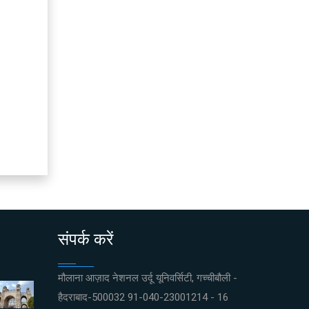
संपर्क करें
मौलाना आज़ाद नेशनल उर्दू यूनिवर्सिटी, गच्चीबौली -
हैदराबाद-500032 91-040-23001214 - 16