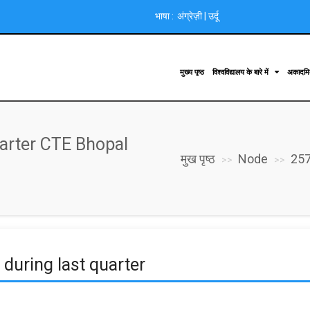
भाषा :
अंग्रेज़ी
|
उर्दू
मुख्य पृष्ठ
विश्वविद्यालय के बारे में
अकादम
uarter CTE Bhopal
मुख पृष्ठ
Node
25
 during last quarter