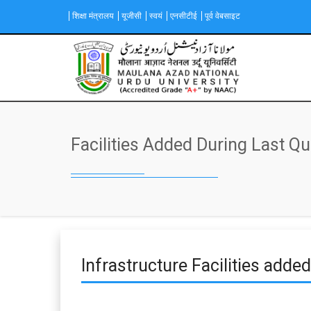
Skip
शिक्षा मंत्रालय
यूजीसी
स्वयं
एनसीटीई
पूर्व वेबसाइट
to
main
content
Main
navigation
Facilities Added During Last Q
Infrastructure Facilities added