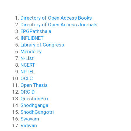
Directory of Open Access Books
Directory of Open Access Journals
EPGPathshala
INFLIBNET
Library of Congress
Mendeley
N-List
NCERT
NPTEL
OCLC
Open Thesis
ORCID
QuestionPro
Shodhganga
ShodhGangotri
Swayam
Vidwan