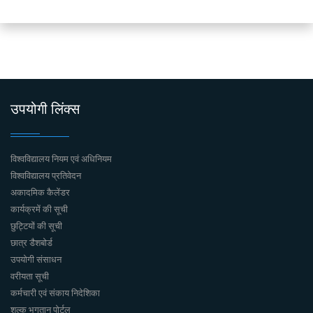
उपयोगी लिंक्स
विश्वविद्यालय नियम एवं अधिनियम
विश्वविद्यालय प्रतिवेदन
अकादमिक कैलेंडर
कार्यक्रमें की सूची
छुट्टियों की सूची
छात्र डैशबोर्ड
उपयोगी संसाधन
वरीयता सूची
कर्मचारी एवं संकाय निदेशिका
शुल्क भुगतान पोर्टल