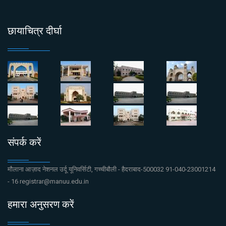
छायाचित्र दीर्घा
संपर्क करें
मौलाना आज़ाद नेशनल उर्दू यूनिवर्सिटी, गच्चीबौली - हैदराबाद-500032 91-040-23001214
- 16 registrar@manuu.edu.in
हमारा अनुसरण करें