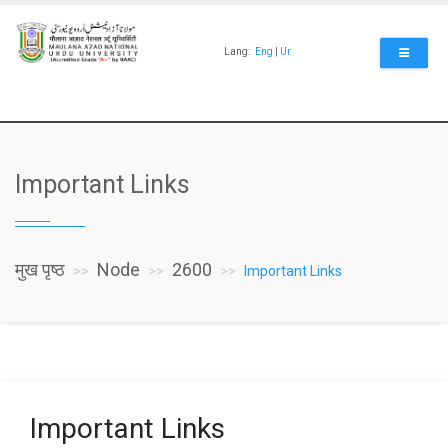
Skip
to
main
Lang:
Eng
|
Ur
content
Important Links
मुख पृष्ठ
Node
2600
Important Links
Important Links