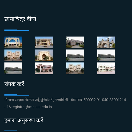
छायाचित्र दीर्घा
संपर्क करें
मौलाना आज़ाद नेशनल उर्दू यूनिवर्सिटी, गच्चीबौली - हैदराबाद-500032 91-040-23001214
- 16 registrar@manuu.edu.in
हमारा अनुसरण करें