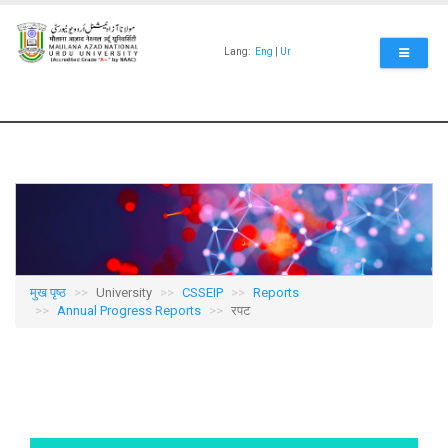
Skip
to
main
Lang:
Eng
|
Ur
content
मुख पृष्ठ
University
CSSEIP
Reports
Annual Progress Reports
रपट