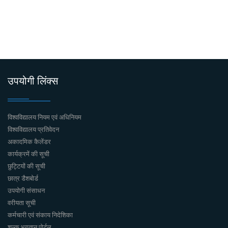
उपयोगी लिंक्स
विश्वविद्यालय नियम एवं अधिनियम
विश्वविद्यालय प्रतिवेदन
अकादमिक कैलेंडर
कार्यक्रमें की सूची
छुट्टियों की सूची
छात्र डैशबोर्ड
उपयोगी संसाधन
वरीयता सूची
कर्मचारी एवं संकाय निदेशिका
शुल्क भुगतान पोर्टल