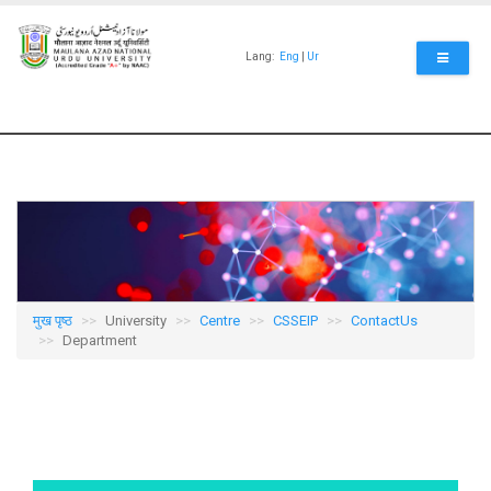
Skip
to
main
Lang:
Eng
|
Ur
content
मुख पृष्ठ
University
Centre
CSSEIP
ContactUs
Department