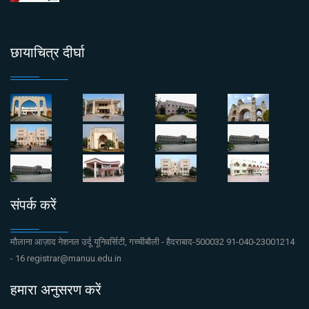
छायाचित्र दीर्घा
संपर्क करें
मौलाना आज़ाद नेशनल उर्दू यूनिवर्सिटी, गच्चीबौली - हैदराबाद-500032 91-040-23001214
- 16 registrar@manuu.edu.in
हमारा अनुसरण करें