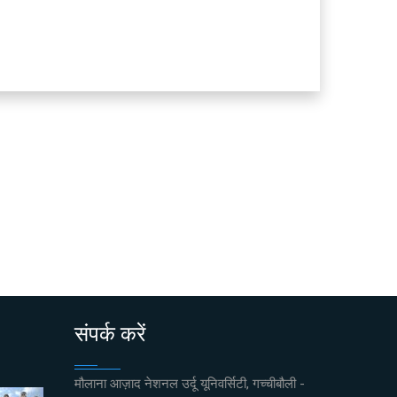
संपर्क करें
मौलाना आज़ाद नेशनल उर्दू यूनिवर्सिटी, गच्चीबौली -