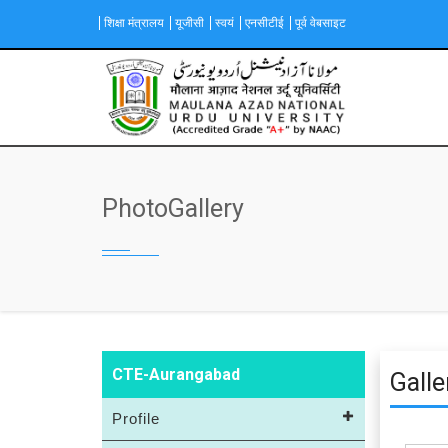
Skip
शिक्षा मंत्रालय
यूजीसी
स्वयं
एनसीटीई
पूर्व वेबसाइट
to
main
content
Main
navigation
PhotoGallery
CTE-Aurangabad
Galle
Profile