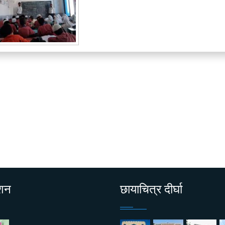
ाशन
छायाचित्र दीर्घा