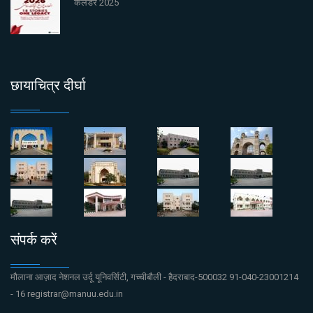
कैलेंडर 2025
छायाचित्र दीर्घा
संपर्क करें
मौलाना आज़ाद नेशनल उर्दू यूनिवर्सिटी, गच्चीबौली - हैदराबाद-500032 91-040-23001214
- 16 registrar@manuu.edu.in