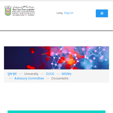
Skip
to
main
Lang:
Eng
|
Ur
content
मुख पृष्ठ
University
CUCS
MOMs
Advisory Committee
Documents