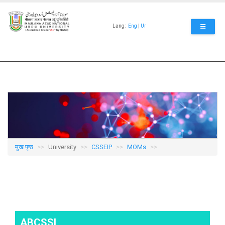
Skip
to
main
Lang:
Eng
|
Ur
content
मुख पृष्ठ
University
CSSEIP
MOMs
ABCSSI