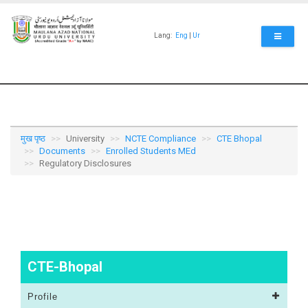
Skip
to
main
Lang:
Eng
|
Ur
content
मुख पृष्ठ
University
NCTE Compliance
CTE Bhopal
Documents
Enrolled Students MEd
Regulatory Disclosures
CTE-Bhopal
Profile