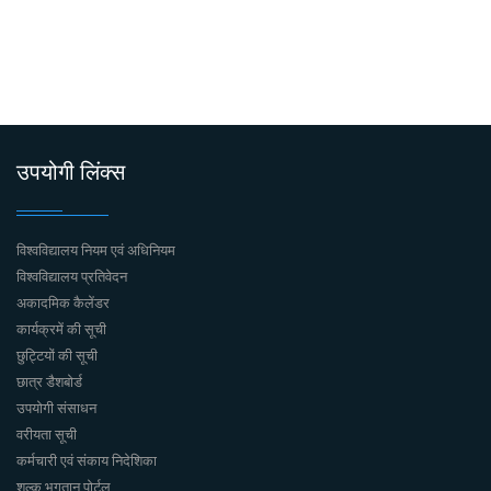
उपयोगी लिंक्स
विश्वविद्यालय नियम एवं अधिनियम
विश्वविद्यालय प्रतिवेदन
अकादमिक कैलेंडर
कार्यक्रमें की सूची
छुट्टियों की सूची
छात्र डैशबोर्ड
उपयोगी संसाधन
वरीयता सूची
कर्मचारी एवं संकाय निदेशिका
शुल्क भुगतान पोर्टल