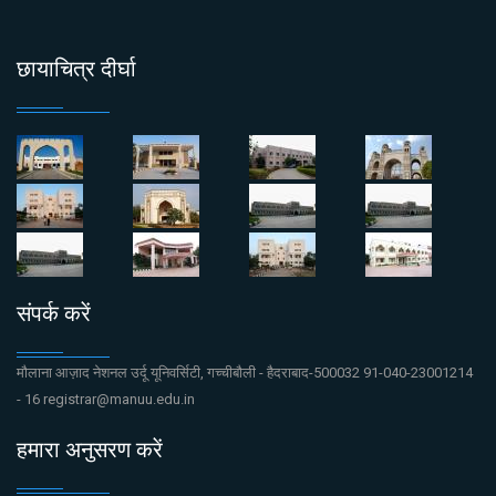
छायाचित्र दीर्घा
संपर्क करें
मौलाना आज़ाद नेशनल उर्दू यूनिवर्सिटी, गच्चीबौली - हैदराबाद-500032 91-040-23001214
- 16 registrar@manuu.edu.in
हमारा अनुसरण करें