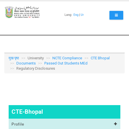
Skip
to
main
Lang:
Eng
|
Ur
content
मुख पृष्ठ
University
NCTE Compliance
CTE Bhopal
Documents
Passed Out Students MEd
Regulatory Disclosures
CTE-Bhopal
Profile