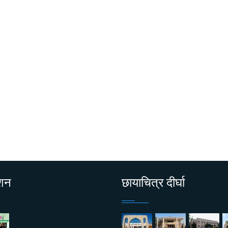
ाशन
छायाचित्र दीर्घा