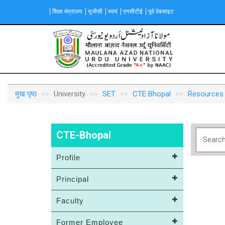
Skip
शिक्षा मंत्रालय
यूजीसी
स्वयं
एनसीटीई
पूर्व वेबसाइट
to
main
content
Main
navigation
मुख पृष्ठ
University
SET
CTE Bhopal
Resources
CTE-Bhopal
Profile
Principal
Faculty
Former Employee