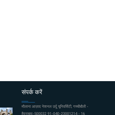
संपर्क करें
मौलाना आज़ाद नेशनल उर्दू यूनिवर्सिटी, गच्चीबौली -
हैदराबाद-500032 91-040-23001214 - 16