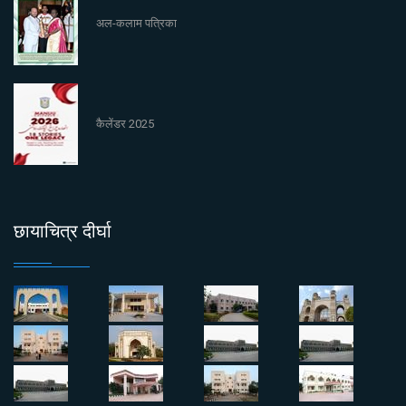
अल-कलाम पत्रिका
कैलेंडर 2025
छायाचित्र दीर्घा