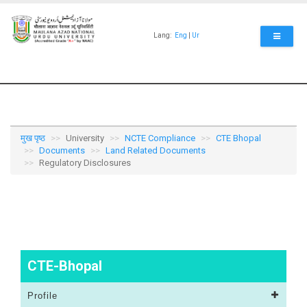
Skip
to
main
Lang:
Eng
|
Ur
content
मुख पृष्ठ
University
NCTE Compliance
CTE Bhopal
Documents
Land Related Documents
Regulatory Disclosures
CTE-Bhopal
Profile