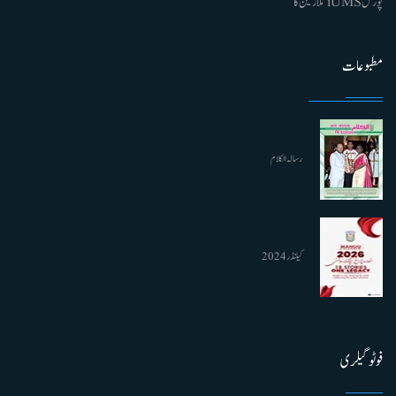
پورٹل iUMS ملازمین کا
مطبوعات
رسالہ الکلام
کیلنڈر 2024
فوٹو گیلری