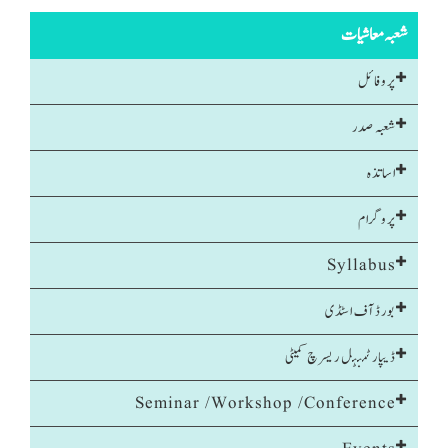
شعبہ معاشیات
پروفائل
شعبہ صدر
اساتذہ
پروگرام
Syllabus
بورڈ آف اسٹڈی
ڈیپارٹمنٹل ریسرچ کمیٹی
Seminar /Workshop /Conference