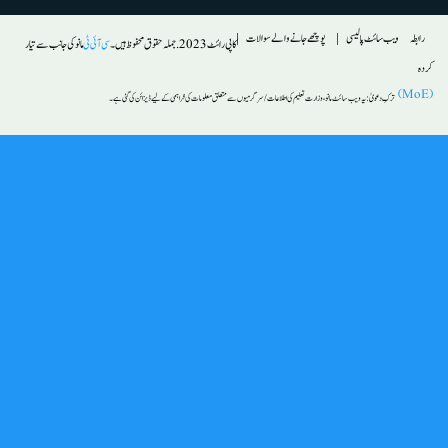
Footer
رابطہ
ویب سائٹ پالیسی
پوچھے جانے والے سوالات
کاپی رائٹ 2023. جملہ حقوق محفوظ ہیں۔
سی آئی ٹی
مانو کی جانب سے تیار
کردہ
(MoE)
ترکِ دعویٰ :
یہ ویب سائٹ مانو ، وزارت تعلیم کی اطلاعات/ سرگرمیوں سے متعلق معلومات کی فراہمی کے لیے ڈیزائن کی گئی ہے۔