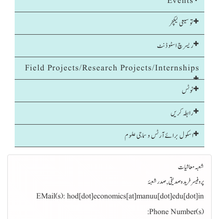
Events
توسیعی لیکچر
ریسرچ اسٹوڈنٹ
Field Projects/Research Projects/Internships
نوٹس
رابطہ کریں
اسکول برائےآرٹس و سماجی علوم
شعبہ معاشیات
پروفیسر فریدہ صدیقی, صدرشعبۂ
EMail(s):
hod[dot]economics[at]manuu[dot]edu[dot]in
Phone Number(s):