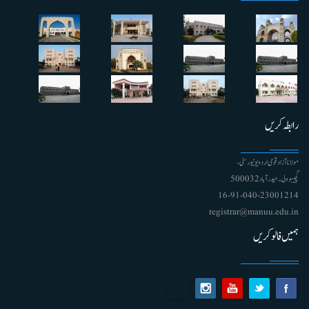
رابطہ کریں
مولانا آزاد قومی اردو یونیورسٹی ،
گچیبوولی۔ حیدرآباد 500032
91-040-23001214 - 16
registrar@manuu.edu.in
ہمیں فالو کریں