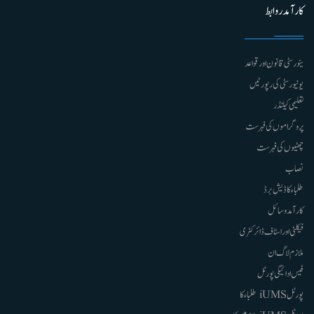
کارآمد روابط
ینورسٹی قانون اور قواعد
یونیورسٹی کی رپورٹیں
تعلیمی کیلنڈر
پروگراموں کی فہرست
چھٹیوں کی فہرست
نصاب
طلباء کا ڈیش برڈ
کارآمد وسائل
فیکلٹی اور اسٹاف ڈائرکٹری
ملازم لاگ ان
فیس ادائیگی پورٹل
پورٹل iUMS طلباء کا