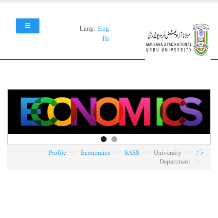
Skip
to
main
Lang:
Eng
content
|
Hi
مرکز
University
SASS
Economics
Profile
Department