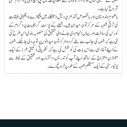
شعبہ نے تعلیمی سال 18-2017 سے معاشیات میں پی ایچ ڈی پروگرام بھی
شروع کیا ہے۔
بالعموم ہندوستان اور بالخصوص آندھرا پردیش و تلنگانہ میں پچھڑے و اقلیتی طبقات
کی ترقی شعبہ کے مرکز توجہ میدان ہیں۔شعبے کے پوسٹ گریجویٹ پروگرام کے
کورس کی ساخت اور یہاں انجام دی جانے والی تحقیق کی منصوبہ بندی اس طرح کی
گئی ہے کہ شعبہ کی جانب سے طے کردہ مرکز توجہ میدانوں پر توجہ دی جاسکے۔ شعبہ
نے اپنے آغاز ہی سے اس بات کی کوشش کی ہے کہ نظریاتی و کمیتی طرز کے ایک
متوازن امتزاج کے ساتھ اپنے آپ کو تدریس و اکتساب اور تحقیق کے لحاظ سے
یونیورسٹی کے ایک مستحکم شعبہ کے طورپر فروغ دے۔