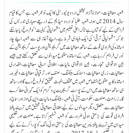
شعبہ معاشیات، مولانا آزاد نیشنل اردو یونیورسٹی کا ایک نوعمر شعبہ ہے جس کا قیام
سال 2014 میں ہوا۔شعبہ طلبا کو اردو میڈیم کے ذریعےمعیاری تدریس کی
فراہمی کے لیے کوشاں ہے تاکہ اعلیٰ تعلیم میں ’شمولیاتی کیفیت‘ کو فروغ دیا جاسکے
جو کہ ’شمولیاتی ترقی‘ کی ایک بنیادی شرط ہے۔اپنے آغاز ہی سے شعبہ اپنے چار
اساتذہ کی افرادی قوت کے ساتھ معاشیات میں گریجویشن اور پوسٹ گریجویشن کے
کورس فراہم کررہا ہے۔ شعبہ کے اساتذہ متنوع میدانوں سے تعلق رکھتے ہیں جیسے
بین الاقوامی تجارت، بین الاقوامی مالیات، اطلاقی حسابی معاشیات،مقداری
معاشیات، زری معاشیات، اسلامک بینکنگ، صنف اور ترقیاتی معاشیات وغیرہ۔
اساتذہ کا یہ متنوع اختصاص شعبہ میں مختلف الجہت تحقیق کو فروغ دے گا اورساتھ
ہی ساتھ معاشیات میں اس کے پوسٹ گریجویٹ پروگرام کو ایک گہرائی عطا کرے
گا۔ زراعت، صنعت، حکومت، آئی ٹی شعبہ، بینکنگ و مالیات، این جی اوز اور سماج و
معاشیات سے متعلق دیگر میدانوں کے لیے اطلاقی معاشیاتی تحقیق میں تربیت یافتہ
افرادی قوت کی بڑھتی ہوئی ضرورت کو شعبہ تسلیم کرتا ہے۔صنعت اورتعلیمی
میدان میں تربیت یافتہ ماہرین معاشیات کی بڑھتی ہوئی مانگ کو پورا کرنے کے لیے