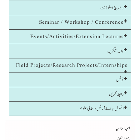
ریسرچ اسٹوڈنٹ
Seminar / Workshop / Conference
Events/Activities/Extension Lectures
وال میگزین
Field Projects/Research Projects/Internships
نوٹس
رابطہ کریں
اسکول برائےآرٹس و سماجی علوم
شعبہ اسلامیہ
, صدرشعبۂ