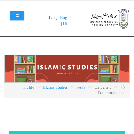
Skip
to
main
Lang:
Eng
content
|
Hi
مرکز
University
SASS
Islamic Studies
Profile
Department