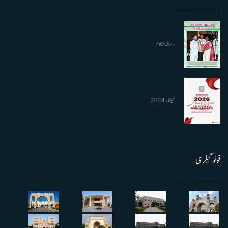
رسالہ الکلام
کیلنڈر 2024
فوٹو گیلری