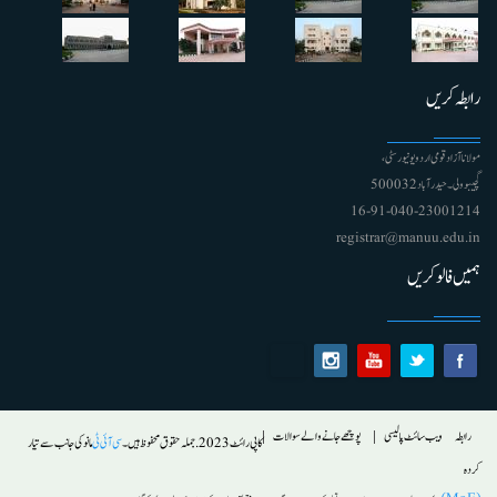
رابطہ کریں
مولانا آزاد قومی اردو یونیورسٹی ،
گچیبوولی۔ حیدرآباد 500032
91-040-23001214 - 16
registrar@manuu.edu.in
ہمیں فالو کریں
Footer
رابطہ
ویب سائٹ پالیسی
پوچھے جانے والے سوالات
کاپی رائٹ 2023. جملہ حقوق محفوظ ہیں۔
سی آئی ٹی
مانو کی جانب سے تیار
کردہ