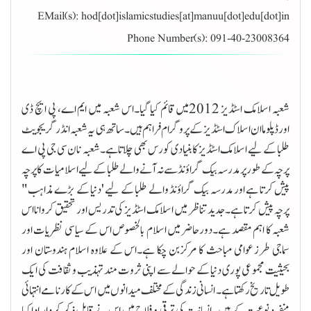
EMail(s):
hod[dot]islamicstudies[at]manuu[dot]edu[dot]in
Phone Number(s):
091-40-23008364
شعبہ اسلامک اسٹڈیز 2012میں قائم کیا گیا۔اس شعبہ میں ایم اے، پی ایچ ڈی
اورڈپلوما ان اسلاک اسٹڈیز کے پروگرام فراہم ہیں ۔ساتھ ہی یہ شعبہ انڈرگریجویٹ
طلبا کے لیے اسلامک اسٹڈیز کا بنیادی کورس بھی چلاتاہے۔شعبہ نان سی جی پی اے
پرچہ کے طورپر مدرسہ بیک گراؤنڈ سے نہ آنے والے طلبا کے لیے اسلامیات کا پرچہ
پیش کرتا ہے اور مدرسہ بیک گراؤنڈ والے طلبا کے لیے 'دنیا کے بڑے مذاہب"
پرچہ پیش کرتا ہے۔جدید تناظر میں اسلامک اسٹڈیز کی تدریس اور تحقیق کروانااس
شعبہ کا اہم مقصد ہے۔دورحاضر میں اسلام بالخصوص اس کے سیاسی نظریات اور
سماجی طرز عوامی مباحث کا مرکزبن چکا ہے۔اس کے علاوہ اسلام ہندوستان اور
بحیثیت مجموعی پوری دنیا کے حوالے سے اپنی ثروت مند تہذیب و ثقافت کی ایک
طویل تاریخ رکھتا ہے۔ انسانی زندگی کے مختلف میدانوں میں اس کے کارنامے انتہائی
منفرد نوعیت کے ہیں۔ انسانیت کی ترقی و فلاح میں اس نے قابل ذکر کردار ادا کیا