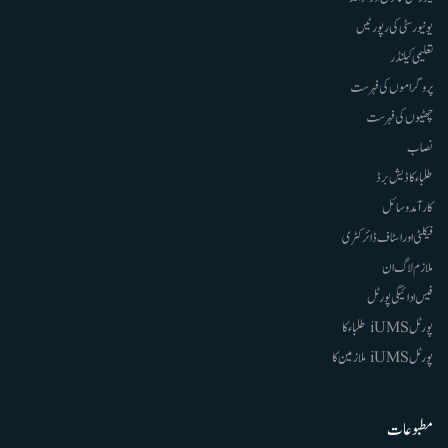
یونیورسٹی کی رپورٹیں
تعلیمی کیلنڈر
پروگراموں کی فہرست
چھٹیوں کی فہرست
نصاب
طلباء کا ڈیش برڈ
کارآمد وسائل
فیکلٹی اور اسٹاف ڈائرکٹری
ملازم لاگ ان
فیس ادائیگی پورٹل
پورٹل iUMS طلباء کا
پورٹل iUMS ملازمین کا
مطبوعات