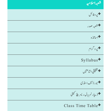
شعبہ اسلامیہ
پروفائل
شعبہ صدر
اساتذہ
پروگرام
Syllabus
تحقیقی اشاعتیں
بورڈ آف اسٹڈی
ڈیپارٹمنٹل ریسرچ کمیٹی
Class Time Table