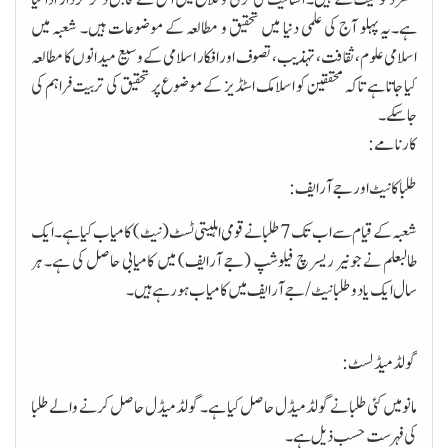
ہے۔یہ پہلو آج کی علمی دنیا میں تحقیق و مطالعہ کے موضوعات ہیں۔ شعبہ میں
اسلامی علوم، ثقافت، تہذیب ، تصوف اور افکار اسلامی کے وسیع میدانوں کا مطالعہ
کیا جاتا ہے تاکہ محققین کو اسلامک اسٹڈیز کے موضوع پر تحقیق کی تربیت فراہم کی
جاسکے۔
کارنامے :
طلبا کا نیٹ اور جے آرایف:
شعبہ کے قیام سے اب تک 7 طلبا نے قومی اہلیتی ٹسٹ (نیٹ) کامیاب کیا ہے۔ ایک
طالبعلم نے جونیر ریسرچ فیلوشپ (جے آرایف) میں کامیابی حاصل کی ہے۔ ہر
سال ایک یا دوطلبا نیٹ/ جےآرایف میں کامیاب ہورہے ہیں۔
گولڈ میڈلسٹ:
مانو میں کئی طلبا نے گولڈ میڈل حاصل کیا ہے۔ گولڈ میڈل حاصل کرنے والے طلبا
کی فہرست حسب ذیل ہے۔