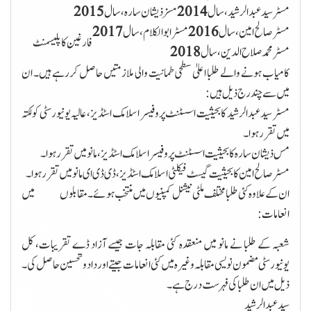
مسٹر سید عبدالرشید، سال
2014
مسز ذیشان سارہ، سال
2015
مسٹر صالح امین، سال
2016
مسٹر ابوالکلام، سال
2017
فارغین کا پلیسمنٹ
مسٹر محمد صلاح الدین ، سال
2018
کامیاب ہونے والے طلبا اعلیٰ سطحی طمانیت والی ملازمتیں حاصل کررہے ہیں۔ ان
میں سے چند رج ذیل ہیں:
مسٹر سید عبدالرشید کا بحیثیت اسسٹنٹ پروفیسر اسلامک اسٹڈیز ، عالیہ یونیورسٹی کولکتہ
میں تقررہوا۔
مس ذیشان سارہ کا بحیثیت اسسٹنٹ پروفیسر اسلامک اسٹڈیز، مانو میں تقررہوا۔
مسٹر صالح امین کا بحیثیت گیسٹ فیکلٹی اسلامک اسٹڈیز،ڈی ڈی ای مانو میں تقررہوا۔
ان کے علاوہ کئی طلبا مختلف ملٹی نیشنل کمپنیوں میں منتخب ہوئے۔
مقابلوں میں
انعامات:
شعبہ کے طلبا نے مانو میں منعقدہ کئی مقابلہ جات جیسے آزاد ڈے تقریبات، کل
یونیورسٹی مضمون نویسی مقابلہ وغیرہ میں کئی انعامات جیتے اور دادوتحسین حاصل کی۔
ذیل میں ان طلبا کی فہرست درج ہے۔
سید عبدالرشید