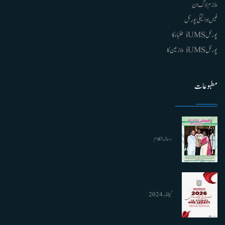
ملازم لاگ ان
فیس ادائیگی پورٹل
پورٹل iUMS طلباء کا
پورٹل iUMS ملازمین کا
مطبوعات
رسالہ الکلام
کیلنڈر 2024