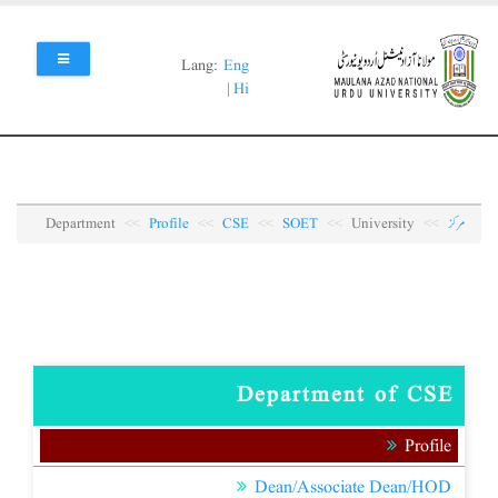
Skip
to
main
Lang:
Eng
content
|
Hi
مرکز
University
SOET
CSE
Profile
Department
Department of CSE
Profile
Dean/Associate Dean/HOD