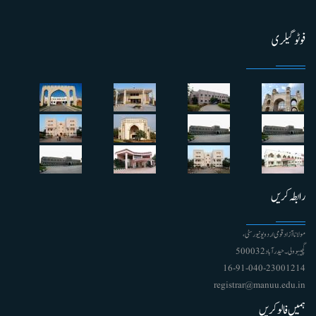
فوٹو گیلری
رابطہ کریں
مولانا آزاد قومی اردو یونیورسٹی ،
گچیبوولی۔ حیدرآباد 500032
91-040-23001214 - 16
registrar@manuu.edu.in
ہمیں فالو کریں