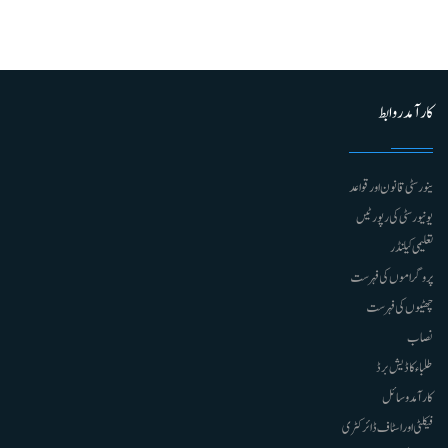
کارآمد روابط
ینورسٹی قانون اور قواعد
یونیورسٹی کی رپورٹیں
تعلیمی کیلنڈر
پروگراموں کی فہرست
چھٹیوں کی فہرست
نصاب
طلباء کا ڈیش برڈ
کارآمد وسائل
فیکلٹی اور اسٹاف ڈائرکٹری