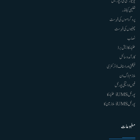
یونیورسٹی کی رپورٹیں
تعلیمی کیلنڈر
پروگراموں کی فہرست
چھٹیوں کی فہرست
نصاب
طلباء کا ڈیش برڈ
کارآمد وسائل
فیکلٹی اور اسٹاف ڈائرکٹری
ملازم لاگ ان
فیس ادائیگی پورٹل
پورٹل iUMS طلباء کا
پورٹل iUMS ملازمین کا
مطبوعات