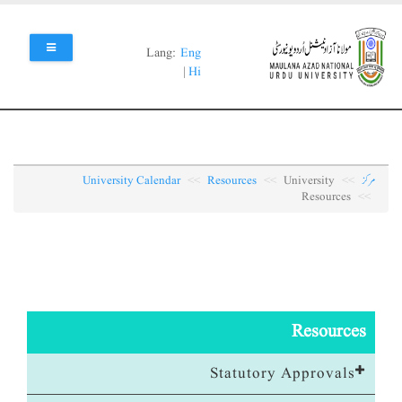
Skip
to
main
Lang:
Eng
content
|
Hi
مرکز
University
Resources
University Calendar
Resources
Resources
Statutory Approvals