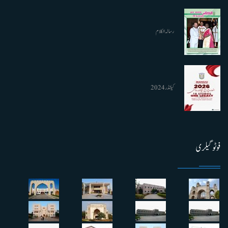
رسالہ الکلام
کیلنڈر 2024
فوٹو گیلری