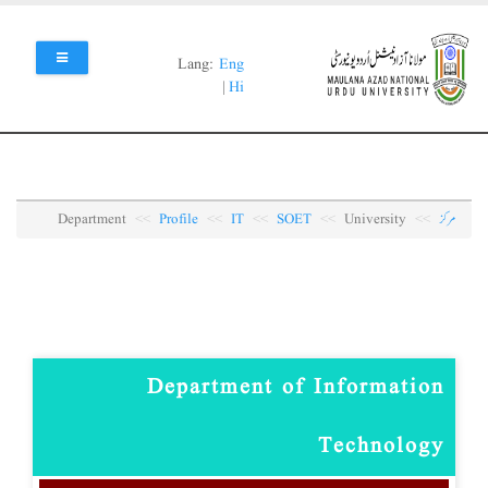
Skip
to
main
Lang:
Eng
content
|
Hi
مرکز
University
SOET
IT
Profile
Department
Department of Information
Technology