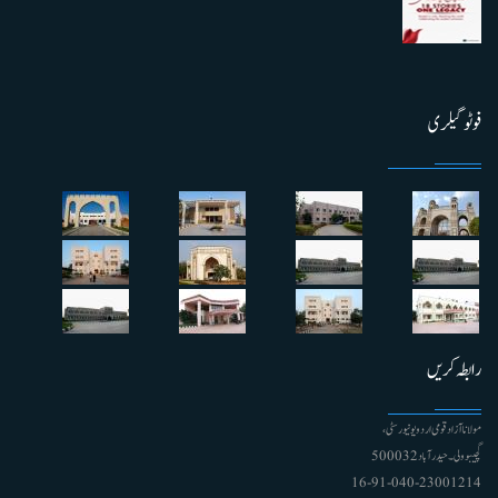
فوٹو گیلری
رابطہ کریں
مولانا آزاد قومی اردو یونیورسٹی ،
گچیبوولی۔ حیدرآباد 500032
91-040-23001214 - 16