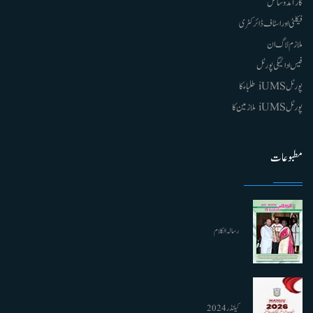
کارآمد وسائل
فیکلٹی اور اسٹاف ڈائرکٹری
ملازم لاگ ان
فیس ادائیگی پورٹل
پورٹل iUMS طلباء کا
پورٹل iUMS ملازمین کا
مطبوعات
رسالہ الکلام
کیلنڈر 2024