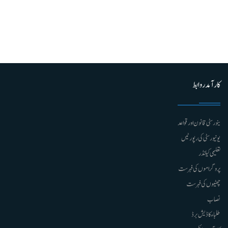
کارآمد روابط
ینورسٹی قانون اور قواعد
یونیورسٹی کی رپورٹیں
تعلیمی کیلنڈر
پروگراموں کی فہرست
چھٹیوں کی فہرست
نصاب
طلباء کا ڈیش برڈ