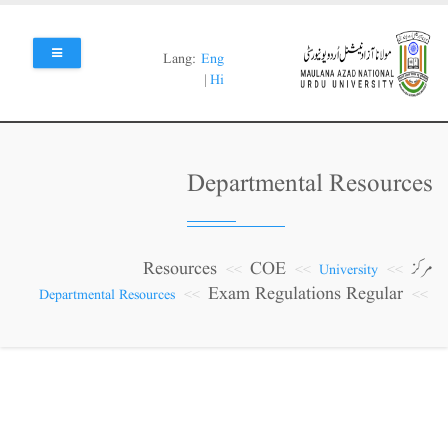
Skip
to
main
Lang:
Eng
content
|
Hi
Departmental Resources
مرکز
COE
Resources
University
Exam Regulations Regular
Departmental Resources