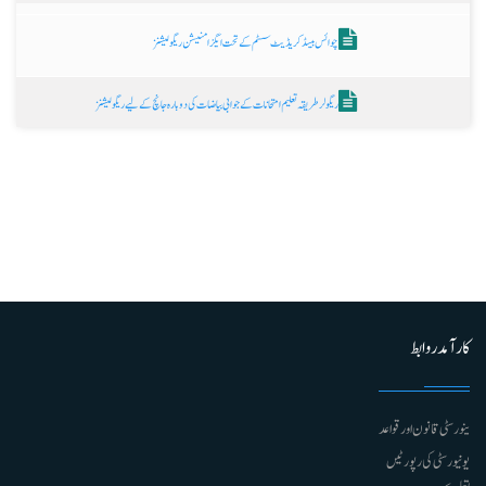
چوائس بیسڈ کریڈیٹ سسٹم کے تحت ایگزامنیشن ریگولیشنز
ریگولر طریقہ تعلیم امتحانات کے جوابی بیاضات کی دوبارہ جانچ کے لیے ریگولیشنز
کارآمد روابط
ینورسٹی قانون اور قواعد
یونیورسٹی کی رپورٹیں