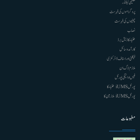
تعلیمی کیلنڈر
پروگراموں کی فہرست
چھٹیوں کی فہرست
نصاب
طلباء کا ڈیش برڈ
کارآمد وسائل
فیکلٹی اور اسٹاف ڈائرکٹری
ملازم لاگ ان
فیس ادائیگی پورٹل
پورٹل iUMS طلباء کا
پورٹل iUMS ملازمین کا
مطبوعات