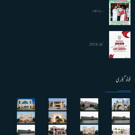
رسالہ الکلام
کیلنڈر 2024
فوٹو گیلری