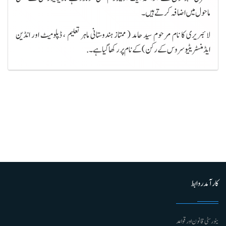
ماحول میں اضافہ کرتے ہیں۔
لائبریری کا نام مرحوم سید حامد ( ممتاز ہندوستانی ماہر تعلیم ، ڈپلومیٹ اور انڈین
ایڈمنسٹریٹیو سروس کے رکن ) کے نام پر رکھا گیا ہے۔.
کارآمد روابط
ینورسٹی قانون اور قواعد