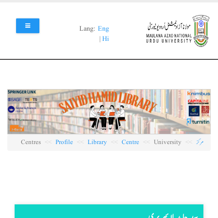
Skip
to
main
Lang:
Eng
content
|
Hi
مرکز
University
Centre
Library
Profile
Centres
سید حامد لائبریری