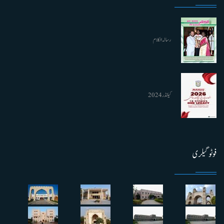
رسالہ الکلام
کیلنڈر 2024
فوٹو گیلری