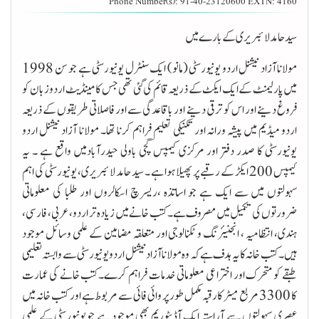
Phone Number(s):
91-40-23120600 EXTN: 4160
سید حامد لائبریری کے بارے میں
مولانا آزاد نیشنل اردو یونیورسٹی (مانو) ایک سنٹرل یونیورسٹی ہے جو سن 1998
میں پارلیمنٹ کے ایک ایکٹ کے ذریعہ قائم کی گئی تھی جس کا مینڈیٹ اردو زبان کو
فروغ دینے اور اس کو ترقی دینے اور باقاعدگی سے اور فاصلاتی طریقوں کے ذریعہ
اردو میڈیم میں پیشہ ورانہ اور تکنیکی تعلیم فراہم کرنا تھا۔ مولانا آزاد نیشنل اردو
یونیورسٹی کا صدر دفتر اور مرکزی کیمپس گچی باولی حیدرآبادمیں واقع ہے ۔ یہ
کیمپس 200 ایکڑ کے رقبے پر پھیلا ہوا ہے ۔ سید حامد لائبریری، یونیورسٹی کی اہم
سہولتوں میں سے ایک ہے جو اساتذہ ،ریسرچ اسکالروں اور طلبا کی معلوماتی
ضرورتوں کی تکمیل میں مصروف ہے۔کتب خانے میں زیادہ تر اردو، عربی، فارسی،
ہندی، انتظامیہ ، انجنیئرنگ و ٹکنالوجی اور متعلقہ مضامین کے علمی وسائل موجود
ہیں۔ کتب خانہ کا یہ ہدف ہے کہ وہ مولانا آزادنیشنل اردو یونیورسٹی سے وابستہ تعلیمی
طبقے کو متحرک اور اختراعی معلوماتی خدمات فراہم کرے۔کتب خانے کی عمارت
کا 3300 مربع میٹر کا رقبہ مکمل طور پر وائی فائی سے مربوط ہے اور کتب خانہ میں
عصری سہولتوں سے آراستہ ایک آڈیٹوریم بھی موجود ہے جویونیورسٹی کے علمی