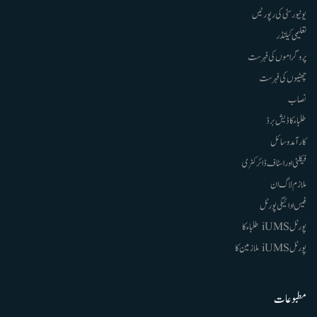
یونیورسٹی کی رپورٹیں
تعلیمی کیلنڈر
پروگراموں کی فہرست
چھٹیوں کی فہرست
نصاب
طلباء کا ڈیش برڈ
کارآمد وسائل
فیکلٹی اور اسٹاف ڈائرکٹری
ملازم لاگ ان
فیس ادائیگی پورٹل
پورٹل iUMS طلباء کا
پورٹل iUMS ملازمین کا
مطبوعات