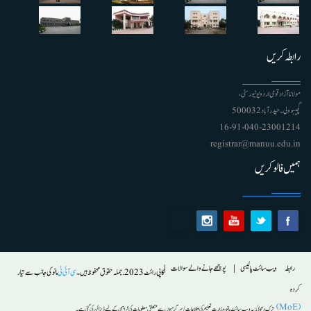
رابطہ کریں
مولانا آزاد قومی اردو یونیورسٹی ،
گچیبوولی۔ حیدرآباد 500032
91-040-23001214 - 16
registrar@manuu.edu.in
ہمیں فالو کریں
Footer
رابطہ
ویب سائٹ پالیسی
پوچھے جانے والے سوالات
کاپی رائٹ 2023. جملہ حقوق محفوظ ہیں۔
سی آئی ٹی
مانو کی جانب سے تیار
کردہ
(MoE)
ترکِ دعویٰ :
یہ ویب سائٹ مانو ، وزارت تعلیم کی اطلاعات/ سرگرمیوں سے متعلق معلومات کی فراہمی کے لیے ڈیزائن کی گئی ہے۔