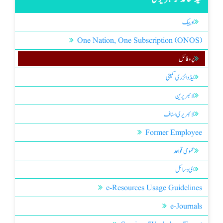
اوپیک
One Nation, One Subscription (ONOS)
پروفائل
ایڈوائزری کمیٹی
لائبریرین
لائبریری اسٹاف
Former Employee
عمومی قواعد
ای وسائل
e-Resources Usage Guidelines
e-Journals