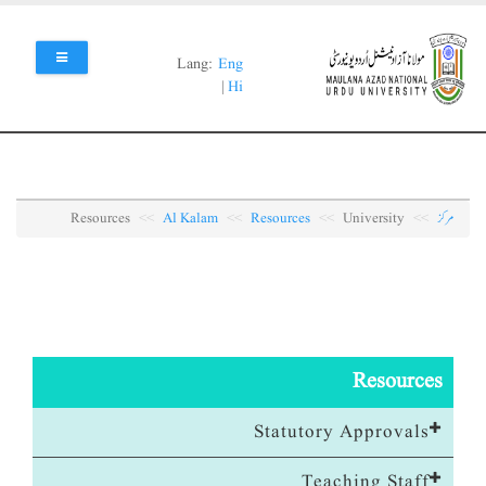
Skip
to
main
Lang:
Eng
content
|
Hi
مرکز
University
Resources
Al Kalam
Resources
Resources
Statutory Approvals
Teaching Staff