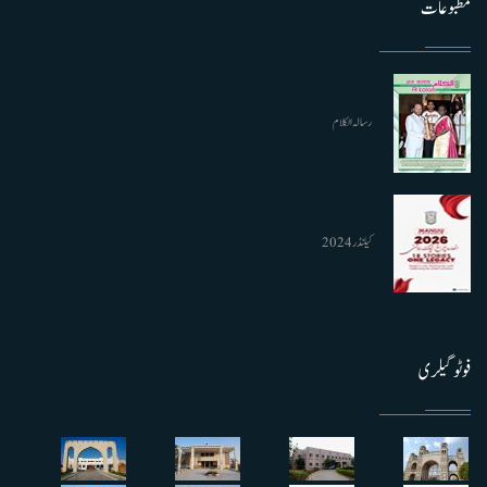
مطبوعات
رسالہ الکلام
کیلنڈر 2024
فوٹو گیلری