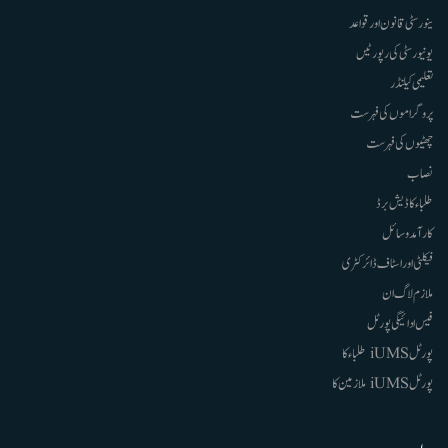
ینورسٹی قانون اور قواعد
یونیورسٹی کی رپورٹیں
تعلیمی کیلنڈر
پروگراموں کی فہرست
چھٹیوں کی فہرست
نصاب
طلباء کا ڈیش برڈ
کارآمد وسائل
فیکلٹی اور اسٹاف ڈائرکٹری
ملازم لاگ ان
فیس ادائیگی پورٹل
پورٹل iUMS طلباء کا
پورٹل iUMS ملازمین کا