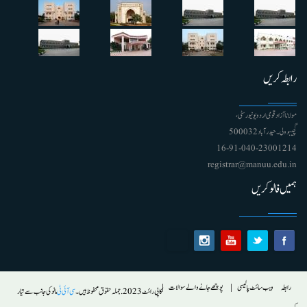
رابطہ کریں
مولانا آزاد قومی اردو یونیورسٹی ،
گچیبوولی۔ حیدرآباد 500032
91-040-23001214 - 16
registrar@manuu.edu.in
ہمیں فالو کریں
Footer
رابطہ
ویب سائٹ پالیسی
پوچھے جانے والے سوالات
کاپی رائٹ 2023. جملہ حقوق محفوظ ہیں۔
سی آئی ٹی
مانو کی جانب سے تیار