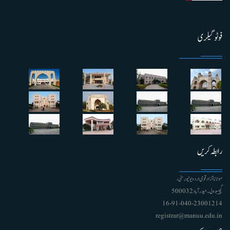
فوٹو گیلری
رابطہ کریں
مولانا آزاد قومی اردو یونیورسٹی ،
گچیبوولی۔ حیدرآباد 500032
91-040-23001214 - 16
registrar@manuu.edu.in