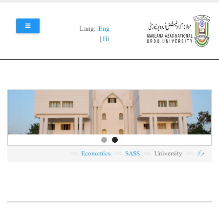
Skip
to
main
Lang:
Eng
content
|
Hi
مرکز
University
SASS
Economics