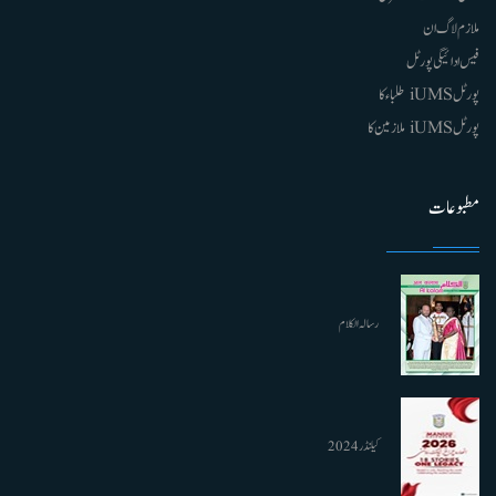
ملازم لاگ ان
فیس ادائیگی پورٹل
پورٹل iUMS طلباء کا
پورٹل iUMS ملازمین کا
مطبوعات
رسالہ الکلام
کیلنڈر 2024