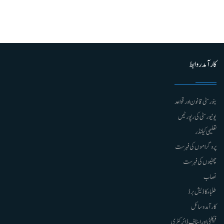
کارآمد روابط
ینورسٹی قانون اور قواعد
یونیورسٹی کی رپورٹیں
تعلیمی کیلنڈر
پروگراموں کی فہرست
چھٹیوں کی فہرست
نصاب
طلباء کا ڈیش برڈ
کارآمد وسائل
فیکلٹی اور اسٹاف ڈائرکٹری