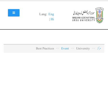
Skip
to
main
Lang:
Eng
content
|
Hi
مرکز
University
Event
Best Practices