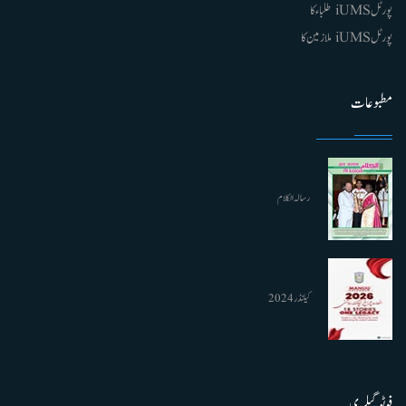
پورٹل iUMS طلباء کا
پورٹل iUMS ملازمین کا
مطبوعات
رسالہ الکلام
کیلنڈر 2024