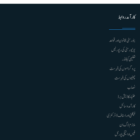
کارآمد روابط
ینورسٹی قانون اور قواعد
یونیورسٹی کی رپورٹیں
تعلیمی کیلنڈر
پروگراموں کی فہرست
چھٹیوں کی فہرست
نصاب
طلباء کا ڈیش برڈ
کارآمد وسائل
فیکلٹی اور اسٹاف ڈائرکٹری
ملازم لاگ ان
فیس ادائیگی پورٹل