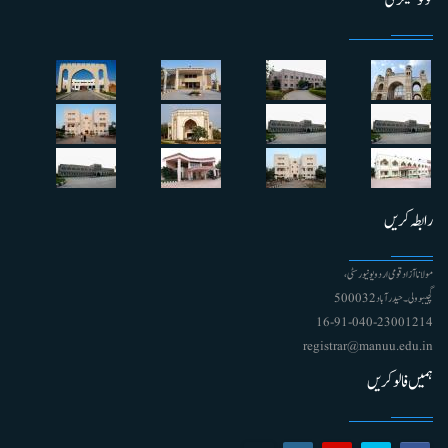
فوٹو گیلری
رابطہ کریں
مولانا آزاد قومی اردو یونیورسٹی ،
گچیبوولی۔ حیدرآباد 500032
91-040-23001214 - 16
registrar@manuu.edu.in
ہمیں فالو کریں