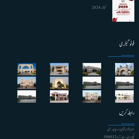
کیلنڈر 2024
فوٹو گیلری
رابطہ کریں
مولانا آزاد قومی اردو یونیورسٹی ،
گچیبوولی۔ حیدرآباد 500032