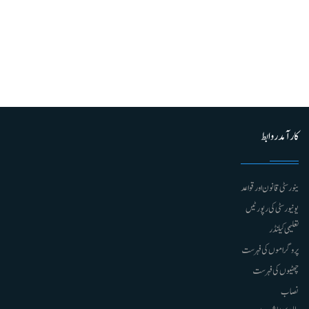
کارآمد روابط
ینورسٹی قانون اور قواعد
یونیورسٹی کی رپورٹیں
تعلیمی کیلنڈر
پروگراموں کی فہرست
چھٹیوں کی فہرست
نصاب