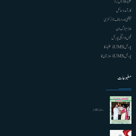
طلباء کا ڈیش برڈ
کارآمد وسائل
فیکلٹی اور اسٹاف ڈائرکٹری
ملازم لاگ ان
فیس ادائیگی پورٹل
پورٹل iUMS طلباء کا
پورٹل iUMS ملازمین کا
مطبوعات
رسالہ الکلام