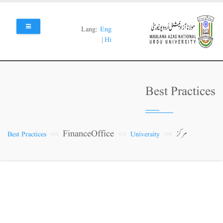
Skip
to
main
Lang:
Eng
content
|
Hi
Best Practices
مرکز
FinanceOffice
Best Practices
University