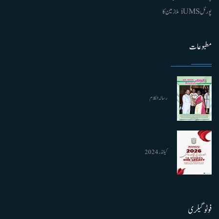
پورٹل iUMS ملازمین کا
مطبوعات
رسالہ الکلام
کیلنڈر 2024
فوٹو گیلری