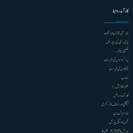
کارآمد روابط
ینورسٹی قانون اور قواعد
یونیورسٹی کی رپورٹیں
تعلیمی کیلنڈر
پروگراموں کی فہرست
چھٹیوں کی فہرست
نصاب
طلباء کا ڈیش برڈ
کارآمد وسائل
فیکلٹی اور اسٹاف ڈائرکٹری
ملازم لاگ ان
فیس ادائیگی پورٹل
پورٹل iUMS طلباء کا