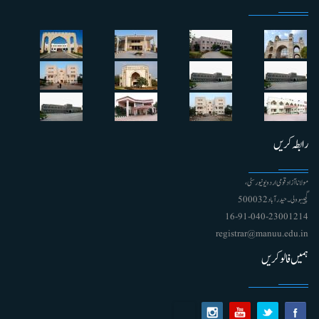
رابطہ کریں
مولانا آزاد قومی اردو یونیورسٹی ،
گچیبوولی۔ حیدرآباد 500032
91-040-23001214 - 16
registrar@manuu.edu.in
ہمیں فالو کریں