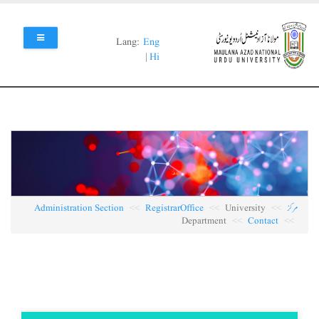
Skip
to
main
Lang:
Eng
content
|
Hi
مرکز
University
RegistrarOffice
Administration Section
Department
Contact