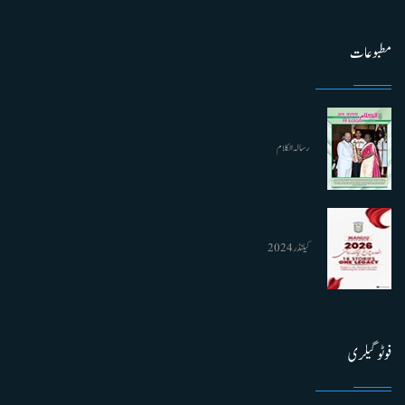
مطبوعات
رسالہ الکلام
کیلنڈر 2024
فوٹو گیلری