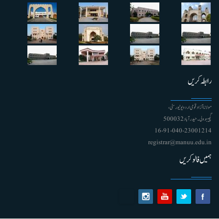
رابطہ کریں
مولانا آزاد قومی اردو یونیورسٹی ،
گچیبوولی۔ حیدرآباد 500032
91-040-23001214 - 16
registrar@manuu.edu.in
ہمیں فالو کریں