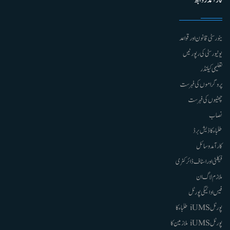
کارآمد روابط
ینورسٹی قانون اور قواعد
یونیورسٹی کی رپورٹیں
تعلیمی کیلنڈر
پروگراموں کی فہرست
چھٹیوں کی فہرست
نصاب
طلباء کا ڈیش برڈ
کارآمد وسائل
فیکلٹی اور اسٹاف ڈائرکٹری
ملازم لاگ ان
فیس ادائیگی پورٹل
پورٹل iUMS طلباء کا
پورٹل iUMS ملازمین کا