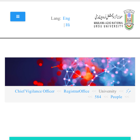
Skip
to
main
Lang:
Eng
content
|
Hi
مرکز
University
RegistrarOffice
Chief Vigilance Officer
584
People