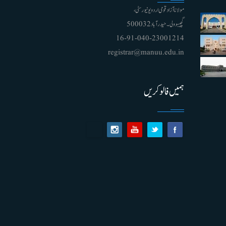
مولانا آزاد قومی اردو یونیورسٹی ،
گچیبوولی۔ حیدرآباد 500032
91-040-23001214 - 16
registrar@manuu.edu.in
ہمیں فالو کریں