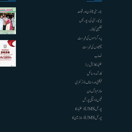
ینورسٹی قانون اور قواعد
یونیورسٹی کی رپورٹیں
تعلیمی کیلنڈر
پروگراموں کی فہرست
چھٹیوں کی فہرست
نصاب
طلباء کا ڈیش برڈ
کارآمد وسائل
فیکلٹی اور اسٹاف ڈائرکٹری
ملازم لاگ ان
فیس ادائیگی پورٹل
پورٹل iUMS طلباء کا
پورٹل iUMS ملازمین کا