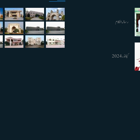
رسالہ الکلام
کیلنڈر 2024