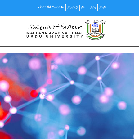
Skip
ایم او ای
یو جی سی
سوایم
این سی ٹی ای
Visit Old Website
to
main
Main
content
navigation