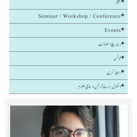
لیکچر
Seminar / Workshop / Conference
Events
ریسرچ اسٹوڈنٹ
نوٹس
رابطہ کریں
اسکول برائےآرٹس و سماجی علوم