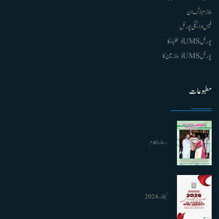
ملازم لاگ ان
فیس ادائیگی پورٹل
پورٹل iUMS طلباء کا
پورٹل iUMS ملازمین کا
مطبوعات
رسالہ الکلام
کیلنڈر 2024