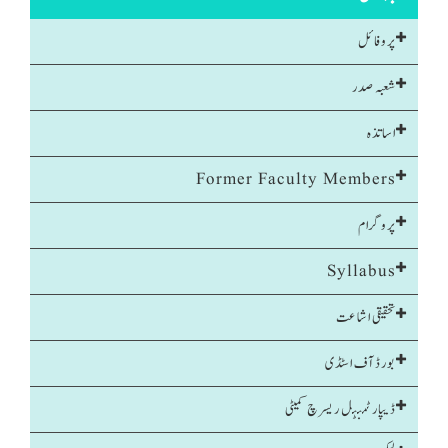
پروفائل
شعبہ صدر
اساتذہ
Former Faculty Members
پروگرام
Syllabus
تحقیقی اشاعت
بورڈ آف اسٹڈی
ڈیپارٹمنٹل ریسرچ کمیٹی