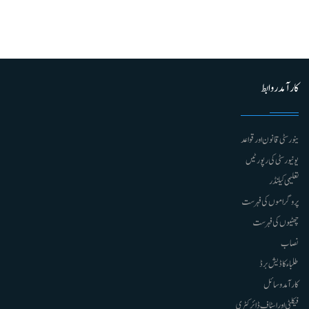
کارآمد روابط
ینورسٹی قانون اور قواعد
یونیورسٹی کی رپورٹیں
تعلیمی کیلنڈر
پروگراموں کی فہرست
چھٹیوں کی فہرست
نصاب
طلباء کا ڈیش برڈ
کارآمد وسائل
فیکلٹی اور اسٹاف ڈائرکٹری