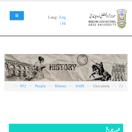
Skip
to
main
Lang:
Eng
content
|
Hi
مرکز
University
SASS
History
People
952
شعبہ تاریخ