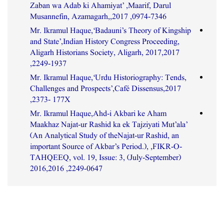
Zaban wa Adab ki Ahamiyat’ ,Maarif, Darul
Musannefin, Azamagarh,,2017 ,0974-7346
Mr. Ikramul Haque,‘Badauni’s Theory of Kingship
and State’,Indian History Congress Proceeding,
Aligarh Historians Society, Aligarh, 2017,2017
,2249-1937
Mr. Ikramul Haque,‘Urdu Historiography: Tends,
Challenges and Prospects’,Café Dissensus,2017
,2373- 177X
Mr. Ikramul Haque,Ahd-i Akbari ke Aham
Maakhaz Najat-ur Rashid ka ek Tajziyati Mut’ala’
(An Analytical Study of theNajat-ur Rashid, an
important Source of Akbar’s Period.), ,FIKR-O-
TAHQEEQ, vol. 19, Issue: 3, (July-September)
2016,2016 ,2249-0647