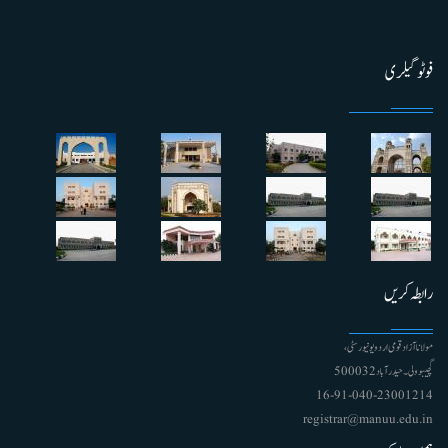
فوٹو گیلری
رابطہ کریں
مولانا آزاد قومی اردو یونیورسٹی ،
گچیبوولی۔ حیدرآباد 500032
91-040-23001214 - 16
registrar@manuu.edu.in