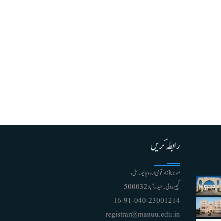
رابطہ کریں
مولانا آزاد قومی اردو یونیورسٹی ،
گچیبوولی۔ حیدرآباد 500032
91-040-23001214 - 16
registrar@manuu.edu.in