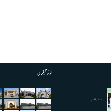
فوٹو گیلری
رسالہ الکلام