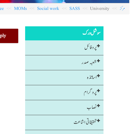
مرکز
University
SASS
Social work
MOMs
ee
سوشل ورک
پروفائل
شعبہ صدر
اساتذہ
پروگرام
نصاب
تحقیقاتی اشاعت