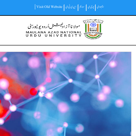
Skip
ایم او ای
یو جی سی
سوایم
این سی ٹی ای
Visit Old Website
to
main
Main
content
navigation