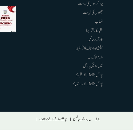
پروگراموں کی فہرست
چھٹیوں کی فہرست
نصاب
طلباء کا ڈیش برڈ
کارآمد وسائل
فیکلٹی اور اسٹاف ڈائرکٹری
ملازم لاگ ان
فیس ادائیگی پورٹل
پورٹل iUMS طلباء کا
پورٹل iUMS ملازمین کا
Footer
رابطہ
ویب سائٹ پالیسی
پوچھے جانے والے سوالات