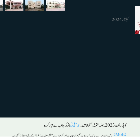
کیلنڈر 2024
کاپی رائٹ 2023. جملہ حقوق محفوظ ہیں۔
سی آئی ٹی
مانو کی جانب سے تیار کردہ
(MoE)
ترکِ دعویٰ :
یہ ویب سائٹ مانو ، وزارت تعلیم کی اطلاعات/ سرگرمیوں سے متعلق معلومات کی فراہمی کے لیے ڈیزائن کی گئی ہے۔