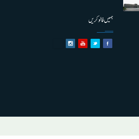
ہمیں فالو کریں