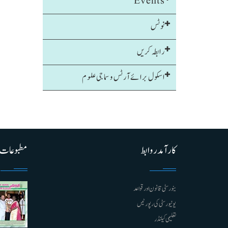
Events
نوٹس
رابطہ کریں
اسکول برائےآرٹس و سماجی علوم
کارآمد روابط
مطبوعات
ینورسٹی قانون اور قواعد
یونیورسٹی کی رپورٹیں
تعلیمی کیلنڈر