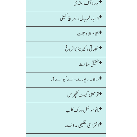
بورڈ آف اسٹڈی
ڈیپارٹمنٹل ریسرچ کمیٹی
نظام الاوقات
تعیناتی و کیریئر کا فروغ
تحقیقی مباحث
سالا نہ رپورٹ و اے کیو اے آر
توسیعی گیسٹ لکچرس
مانو سوشیل ورک کلب
اختراعی تعلیمی مداخلت