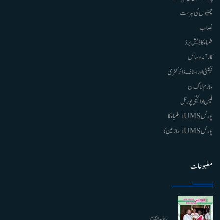
چھٹیوں کی فہرست
نصاب
طلباء کا ڈیش برڈ
کارآمد وسائل
فیکلٹی اور اسٹاف ڈائرکٹری
ملازم لاگ ان
فیس ادائیگی پورٹل
پورٹل iUMS طلباء کا
پورٹل iUMS ملازمین کا
مطبوعات
رسالہ الکلام