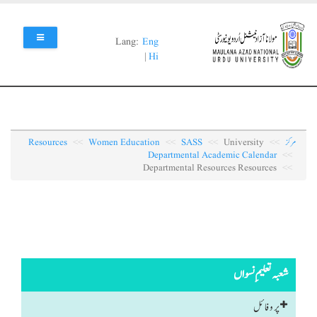
Skip
to
main
Lang:
Eng
content
|
Hi
مرکز
University
SASS
Women Education
Resources
Departmental Academic Calendar
Departmental Resources Resources
شعبہ تعلیمِ نسواں
پروفائل