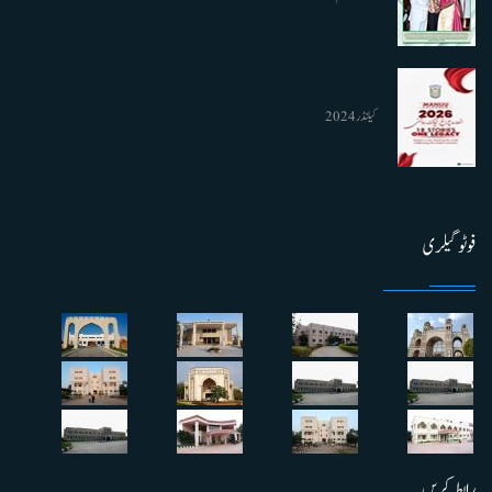
کیلنڈر 2024
فوٹو گیلری
رابطہ کریں