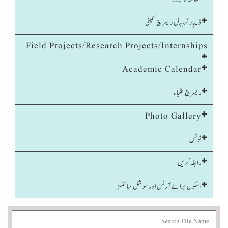
ڈیپارٹمنٹل ریسرچ کمیٹی
Field Projects/Research Projects/Internships
Academic Calendar
ریسرچ طلباء
Photo Gallery
نوٹس
رابطہ کریں
اسکول برائے آرٹس اور سوشل سائنسز