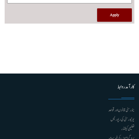
کارآمد روابط
ینورسٹی قانون اور قواعد
یونیورسٹی کی رپورٹیں
تعلیمی کیلنڈر
پروگراموں کی فہرست