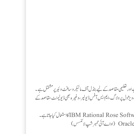
ہے اورتعلیمی مقاصد کے لیے بنڈل آف مائیکرو سافٹ وئیرپرمشتمل ہے ۔
، ویژول پرولاگ، ایم ایس آفس ڈیولپر، وغیرہ بھی ڈیولپمنٹ مقاصد کے