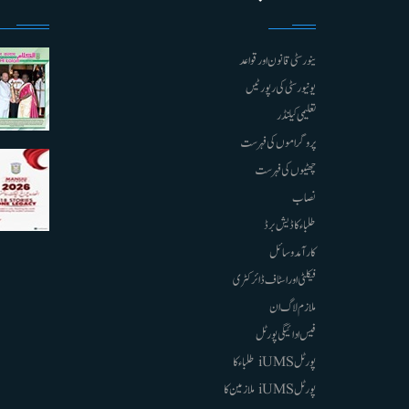
ینورسٹی قانون اور قواعد
یونیورسٹی کی رپورٹیں
تعلیمی کیلنڈر
پروگراموں کی فہرست
چھٹیوں کی فہرست
نصاب
طلباء کا ڈیش برڈ
کارآمد وسائل
فیکلٹی اور اسٹاف ڈائرکٹری
ملازم لاگ ان
فیس ادائیگی پورٹل
پورٹل iUMS طلباء کا
پورٹل iUMS ملازمین کا