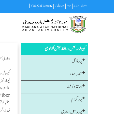
Skip
ایم او ای
یو جی سی
سوایم
این سی ٹی ای
Visit Old Website
to
main
Main
content
navigation
کمپیوٹر سائنس اور انفارمیشن ٹکنالوجی
ہماری س
پروفائل
کمپیوٹر 
شعبہ صدر
اساتذہ / عملہ
Optical Fiber)سے جڑ گیا ہے۔ شعبہ 
پروگرام
ڈیٹ کرتا
بورڈ آف اسٹڈی