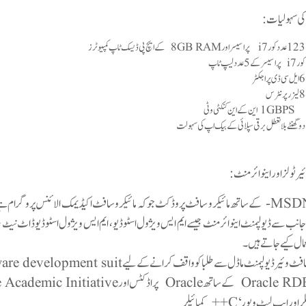
ہ کی سہولیات:
کور i7 پراسیسر کے 5 عدد لیپ ٹاپ
1GBPS این کے این کنکٹی وٹی
دو گھنٹے بلا تعطل برقی سپلائی کے بیک اپ کی سہولت
ر ٹولز اور اینوائرمنٹ:
MSDNAA- کے ساتھ مائیکرو سافٹ پروڈکٹ جوکہ مائیکرو سافٹ اکیڈیمک الائنس پروگرام 
جانب سے ڈیولپمنٹ اینوائرمنٹ جیسے ایم ایس ویژول اسٹوڈیو، ایم ایس ویژول اسٹوڈیوڈاٹ نیٹ 
مال کیے جاتے ہیں۔
ڈیولپمنٹ ماڈل سے طلباکوواقف کرانے کے لیے IBM Rational Rose Software development suitکا استعمال کیا جاتاہے۔
 پراڈکٹس اورOracle Academic Initiative (او اے آئی ممبرشپ لائنسس)
اور ایپ لیٹ ویور ‘ C++ کمپائیلر