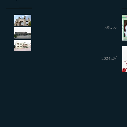
رسالہ الکلام
کیلنڈر 2024