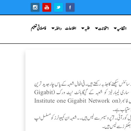
اطلاعات
فاصلاتی تعلیم
انتظامیہ
امتحانات
طلبہ
داخلہ
ر سائنس سیکھنے کا جذبہ رکھتے ہیں۔فی الحال شعبہ کے پاس چار جدید ترین
لیبارٹیز ہیں ۔جنرل پروگرامنگ لیب،اڈوانس پروگرامنگ لیب،پراجکٹ لیب، انٹرنیٹ لیب۔ ان ساری لیبارٹیز کو شعبہ کے گیگابائٹ نیٹ ورک (Gigabit
Network)سے جوڑ دیا گیا جس کے نتیجے میں یہ انسٹی ٹیوٹ ون گےگابائٹ نیٹ ورک آن آپٹیکل فائبر(Institute one Gigabit Network on
طلباکوتمام لیباریٹریز میں انفرادی مقام کارکی فراہمی کے ساتھ ہی ایچ پی کمپیوٹرز فراہم کیے گئے ہیں جو انٹیل کور آئی ۔7 پروسیسر سے لیس ہیں۔ ۔ شعبہ ان کمپیوٹرز کو مسلسل اپ
 پراجکٹرزسے لیس ہیں۔