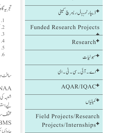
تجریہ گا
ڈیپارٹمنٹل ریسرچ کمیٹی
Funded Research Projects
Research
سہولیات
اے ۔ آئی ۔ سی ۔ ٹی ۔ ای
سافٹ وئی
AQAR/IQAC
شعبہ کی 
کمیٹیاں
لیے استع
مختلف سافٹ وئیر 
Field Projects/Research
Oracle RDBMS کے ساتھ Oracle
Projects/Internships
جاوا کمپائلر 