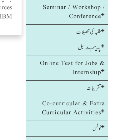
Seminar / Workshop /
sources
Conference
IBM ریشنل ریپسوڈی ڈیولیپر کا مسلمہ صارف لائنس
طلبہ کی تفصیلات
پلیسمنٹ سیل
Online Test for Jobs &
Internship
تقریبات
Co-curricular & Extra
Curricular Activities
نوٹس