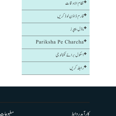
نظام الاوقات
فارم ڈاؤن لوڈ کریں
ماڈل پیپرز
Pariksha Pe Charcha
اسکول برائے ٹکنالوجی
رابطہ کریں
کارآمد روابط
مطبوعات