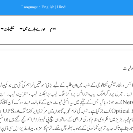
Language :
English
|
Hindi
ہوم
ہمارے بارے میں
تعلیمات
ہولیات
سائنس وانفار میشن ٹکنالوجی کے شعبہ میں ان طلبہ کے لیے بڑی سہولتیں فراہم کی گئی ہیں جو کمپیوٹ
کی تمام تجربہ گاہوں میں مرکزی ایر کنڈیشنگ اور UPS دستیاب ہے ۔
 رہتا ہےتاکہ جدید ترین ٹکنالوجی کے پہلو بہ پہلو چل سکے۔تمام کلاسز اور لیباریٹریز، ایل سی ڈی