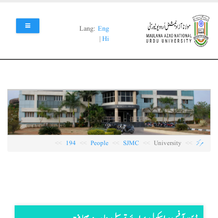
Skip
to
main
Lang:
Eng
content
|
Hi
مرکز
University
SJMC
People
194