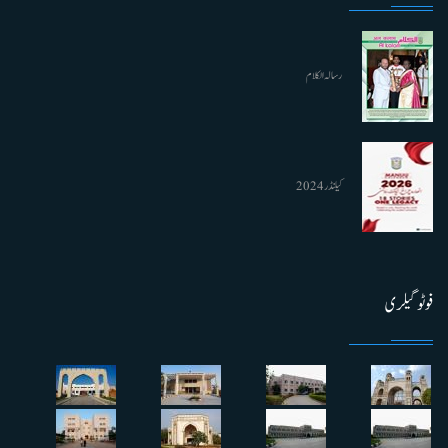
رسالہ الکلام
کیلنڈر 2024
فوٹو گیلری