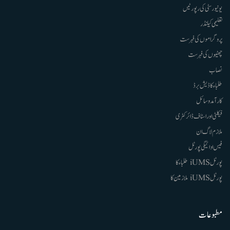
یونیورسٹی کی رپورٹیں
تعلیمی کیلنڈر
پروگراموں کی فہرست
چھٹیوں کی فہرست
نصاب
طلباء کا ڈیش برڈ
کارآمد وسائل
فیکلٹی اور اسٹاف ڈائرکٹری
ملازم لاگ ان
فیس ادائیگی پورٹل
پورٹل iUMS طلباء کا
پورٹل iUMS ملازمین کا
مطبوعات