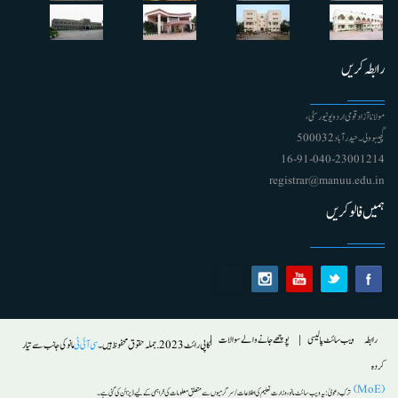
رابطہ کریں
مولانا آزاد قومی اردو یونیورسٹی ،
گچیبوولی۔ حیدرآباد 500032
91-040-23001214 - 16
registrar@manuu.edu.in
ہمیں فالو کریں
Footer
رابطہ
ویب سائٹ پالیسی
پوچھے جانے والے سوالات
کاپی رائٹ 2023. جملہ حقوق محفوظ ہیں۔
سی آئی ٹی
مانو کی جانب سے تیار
کردہ
(MoE)
ترکِ دعویٰ :
یہ ویب سائٹ مانو ، وزارت تعلیم کی اطلاعات/ سرگرمیوں سے متعلق معلومات کی فراہمی کے لیے ڈیزائن کی گئی ہے۔