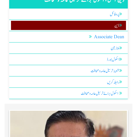
ڈین آفس، اسکول برائے ترسیل عامہ و صحافت
پروفائل
ڈین
Associate Dean
ملازمین
اسکول بورڈ
شعبۂ ترسیل عامہ و صحافت
رابطہ کریں
اسکول برائے ترسیل عامہ و صحافت