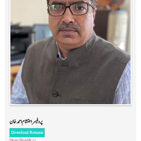
پروفیسر احتشام احمد خان
Download Resume
ڈین & Dean/Head