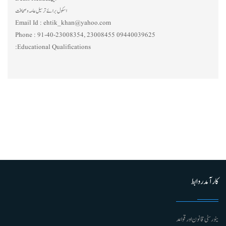
اسکول برائے ترسیل عامہ و صحافت
Email Id :
ehtik_khan@yahoo.com
Phone :
91-40-23008354, 23008455 09440039625
Educational Qualifications:
کارآمد روابط
ینورسٹی قانون اور قواعد