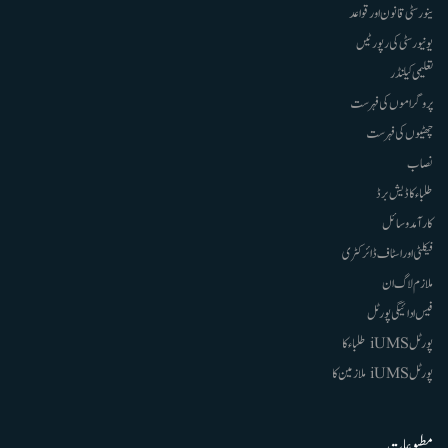
ینورسٹی قانون اور قواعد
یونیورسٹی کی رپورٹیں
تعلیمی کیلنڈر
پروگراموں کی فہرست
چھٹیوں کی فہرست
نصاب
طلباء کا ڈیش برڈ
کارآمد وسائل
فیکلٹی اور اسٹاف ڈائرکٹری
ملازم لاگ ان
فیس ادائیگی پورٹل
پورٹل iUMS طلباء کا
پورٹل iUMS ملازمین کا
مطبوعات