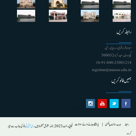
رابطہ کریں
مولانا آزاد قومی اردو یونیورسٹی ،
گچیبوولی۔ حیدرآباد 500032
91-040-23001214 - 16
registrar@manuu.edu.in
ہمیں فالو کریں
Footer
رابطہ
ویب سائٹ پالیسی
پوچھے جانے والے سوالات
کاپی رائٹ 2023. جملہ حقوق محفوظ ہیں۔
سی آئی ٹی
مانو کی جانب سے تیار
کردہ