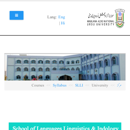
Skip
to
main
Lang:
Eng
content
|
Hi
مرکز
University
SLLI
Syllabus
Courses
School of Languages Linguistics & Indology