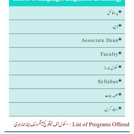
پروفائل
ڈین
Associate Dean
Faculty
سکول بورڈ
Syllabus
شعبہ جات
رابطہ کریں
List of Programs Offered : اسکول آف لینگوئج لینگسوٹک اینڈ انڈولوجی