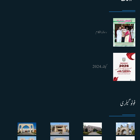
رسالہ الکلام
کیلنڈر 2024
فوٹو گیلری