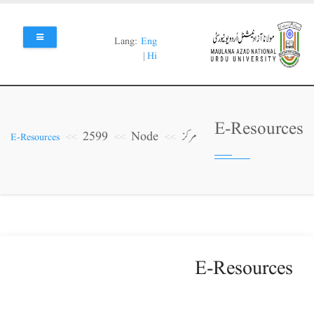
Skip
to
main
Lang:
Eng
content
|
Hi
E-Resources
مرکز
Node
2599
E-Resources
E-Resources