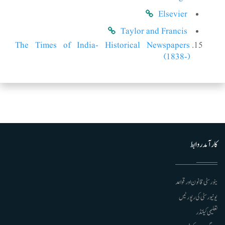
Elsevier
Taylor and Francis
The Times of India- Historical Newspapers
(1838-)
کارآمد روابط
ینورسٹی قانون اور قواعد
یونیورسٹی کی رپورٹیں
تعلیمی کیلنڈر