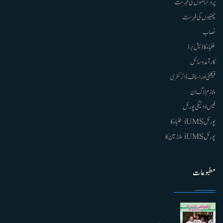
پروگراموں کی فہرست
چھٹیوں کی فہرست
نصاب
طلباء کا ڈیش برڈ
کارآمد وسائل
فیکلٹی اور اسٹاف ڈائرکٹری
ملازم لاگ ان
فیس ادائیگی پورٹل
پورٹل iUMS طلباء کا
پورٹل iUMS ملازمین کا
مطبوعات