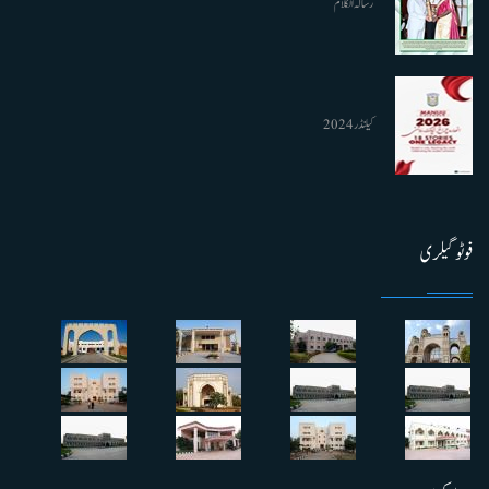
رسالہ الکلام
کیلنڈر 2024
فوٹو گیلری