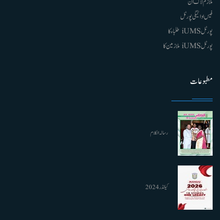
ملازم لاگ ان
فیس ادائیگی پورٹل
پورٹل iUMS طلباء کا
پورٹل iUMS ملازمین کا
مطبوعات
رسالہ الکلام
کیلنڈر 2024