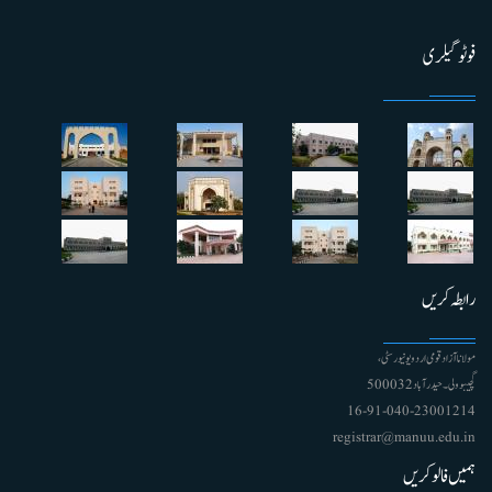
فوٹو گیلری
رابطہ کریں
مولانا آزاد قومی اردو یونیورسٹی ،
گچیبوولی۔ حیدرآباد 500032
91-040-23001214 - 16
registrar@manuu.edu.in
ہمیں فالو کریں