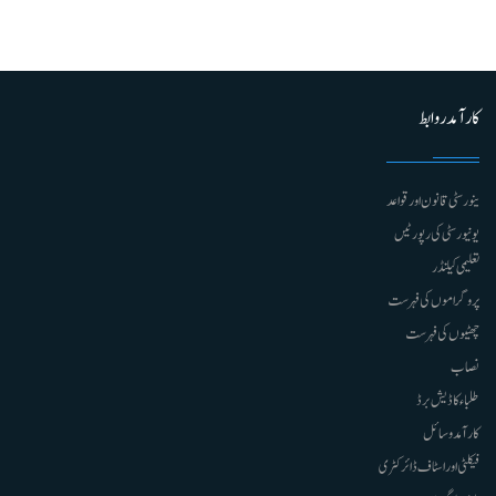
کارآمد روابط
ینورسٹی قانون اور قواعد
یونیورسٹی کی رپورٹیں
تعلیمی کیلنڈر
پروگراموں کی فہرست
چھٹیوں کی فہرست
نصاب
طلباء کا ڈیش برڈ
کارآمد وسائل
فیکلٹی اور اسٹاف ڈائرکٹری