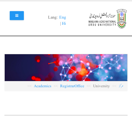
Skip
to
main
Lang:
Eng
content
|
Hi
مرکز
University
RegistrarOffice
Academics