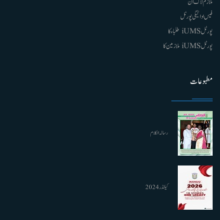
ملازم لاگ ان
فیس ادائیگی پورٹل
پورٹل iUMS طلباء کا
پورٹل iUMS ملازمین کا
مطبوعات
رسالہ الکلام
کیلنڈر 2024