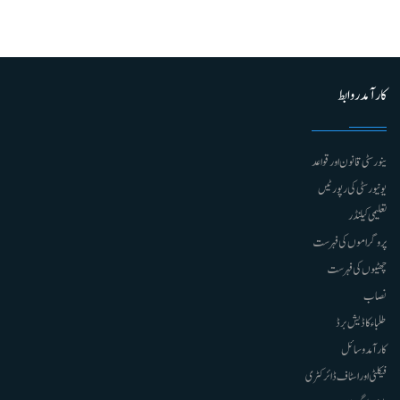
کارآمد روابط
ینورسٹی قانون اور قواعد
یونیورسٹی کی رپورٹیں
تعلیمی کیلنڈر
پروگراموں کی فہرست
چھٹیوں کی فہرست
نصاب
طلباء کا ڈیش برڈ
کارآمد وسائل
فیکلٹی اور اسٹاف ڈائرکٹری