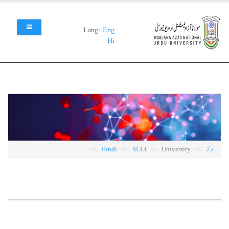
Skip
to
main
Lang:
Eng
content
|
Hi
مرکز
University
SLLI
Hindi