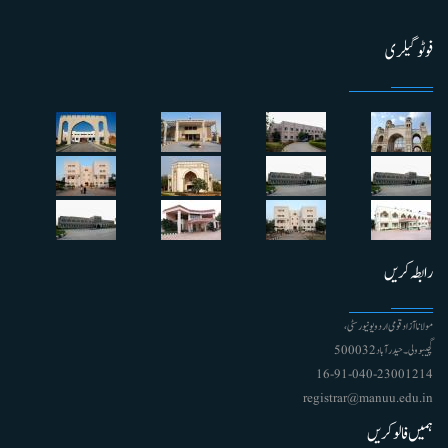
فوٹو گیلری
رابطہ کریں
مولانا آزاد قومی اردو یونیورسٹی ،
گچیبوولی۔ حیدرآباد 500032
91-040-23001214 - 16
registrar@manuu.edu.in
ہمیں فالو کریں