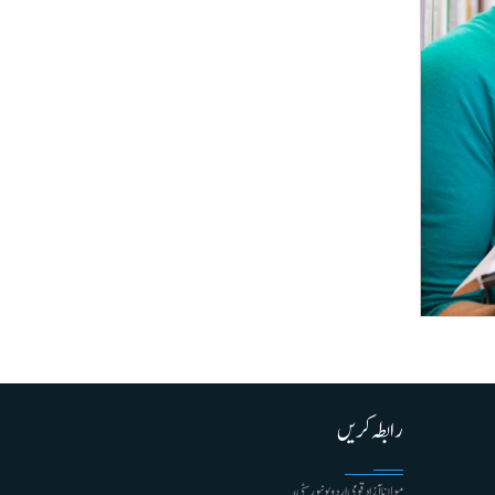
رابطہ کریں
مولانا آزاد قومی اردو یونیورسٹی ،