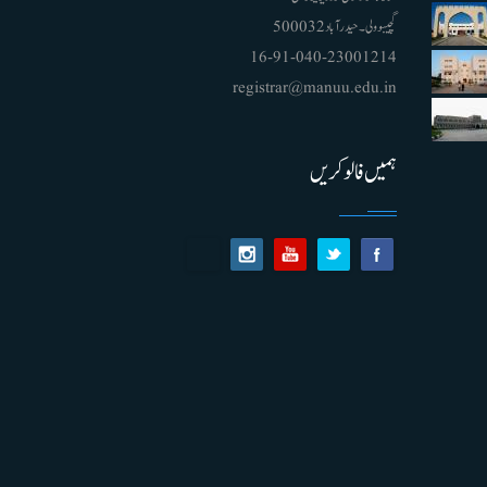
گچیبوولی۔ حیدرآباد 500032
91-040-23001214 - 16
registrar@manuu.edu.in
ہمیں فالو کریں