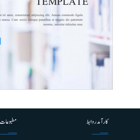
TEMPLATE
 sit amet, consectetuer adipiscing elit. Aenean commodo ligula
n massa. Cum sociis natoque penatibus et magnis dis parturient
montes, nascetur ridiculus mus.
کارآمد روابط
مطبوعات