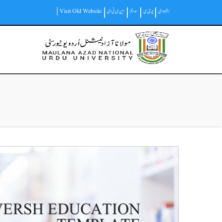
Skip
ایم او ای
یو جی سی
سوایم
این سی ٹی ای
Visit Old Website
to
main
Main
content
navigation
VERSH EDUCATION