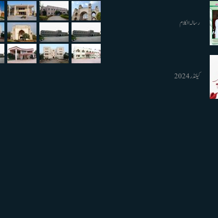
رسالہ الکلام
کیلنڈر 2024