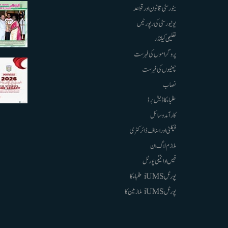
ینورسٹی قانون اور قواعد
یونیورسٹی کی رپورٹیں
تعلیمی کیلنڈر
پروگراموں کی فہرست
چھٹیوں کی فہرست
نصاب
طلباء کا ڈیش برڈ
کارآمد وسائل
فیکلٹی اور اسٹاف ڈائرکٹری
ملازم لاگ ان
فیس ادائیگی پورٹل
پورٹل iUMS طلباء کا
پورٹل iUMS ملازمین کا