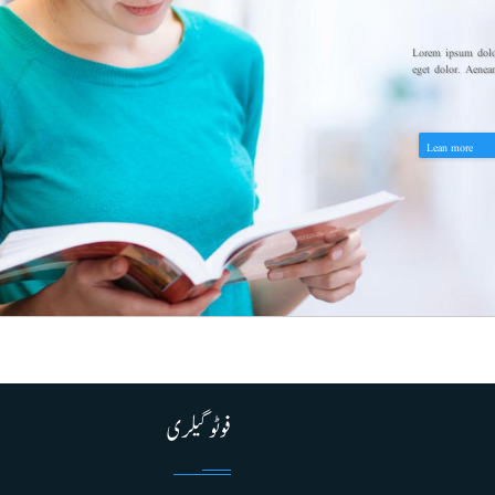
Lorem ipsum dolor
eget dolor. Aenea
Lean more
فوٹو گیلری