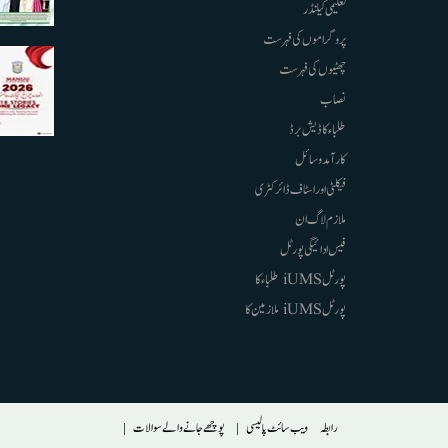
تعلیمی کیلنڈر
پروگراموں کی فہرست
چھٹیوں کی فہرست
نصاب
طلباء کا ڈیش برڈ
کارآمد وسائل
فیکلٹی اور اسٹاف ڈائرکٹری
ملازم لاگ ان
فیس ادائیگی پورٹل
پورٹل iUMS طلباء کا
پورٹل iUMS ملازمین کا
Footer
رابطہ
ویب سائٹ پالیسی
پوچھے جانے والے سوالات