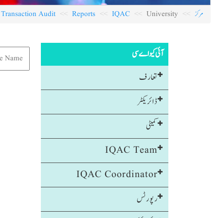
مرکز
University
IQAC
Reports
Transaction Audit
آئی کیو اے سی
تعارف
ڈائریکٹر
کمیٹی
IQAC Team
IQAC Coordinator
رپورٹس