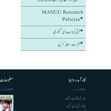
تعلیمی اور انتظامی آڈٹ (AAA)
MANUU Research
Policies
آئی کیو اے سی گیلری
ہم سے رابطہ کریں
کارآمد روابط
مطبوعات
ینورسٹی قانون اور قواعد
یونیورسٹی کی رپورٹیں