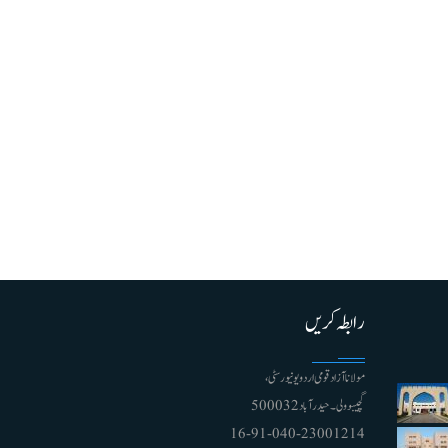
رابطہ کریں
مولانا آزاد قومی اردو یونیورسٹی ،
گچیبوولی۔ حیدرآباد 500032
91-040-23001214 - 16