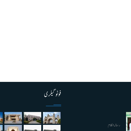
فوٹو گیلری
رسالہ الکلام