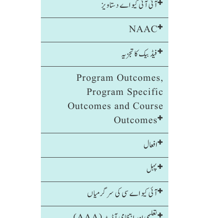
آئی آئی کیو اے دستاویز
NAAC
فیڈ بیک کا تجزیہ
Program Outcomes,
Program Specific
Outcomes and Course
Outcomes
افعال
پہل
آئی کیو اے سی کی سرگرمیاں