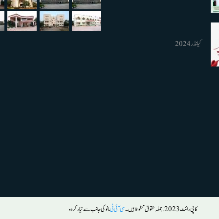
کیلنڈر 2024
کاپی رائٹ 2023. جملہ حقوق محفوظ ہیں۔
سی آئی ٹی
مانو کی جانب سے تیار کردہ