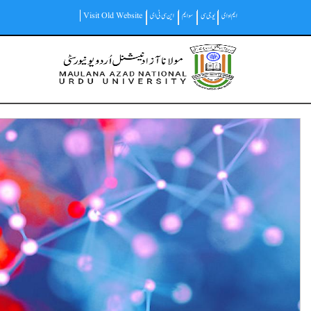
Skip
ایم او ای
یو جی سی
سوایم
این سی ٹی ای
Visit Old Website
to
main
Main
content
navigation