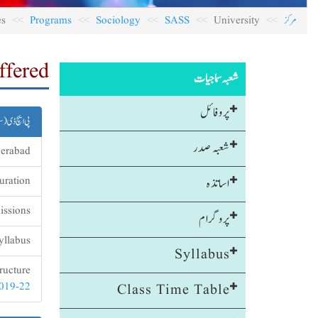
مرکز
University
SASS
Sociology
Programs
Courses
s Offered
شعبہ سماجیات
پروفائل
پی ایچ ڈی (س
شعبہ صدر
erabad
اساتذہ
Duration: کم ازکم 3 سال، زا
ssions:
پروگرام
yllabus:
Syllabus
ucture:
2019-22
Class Time Table