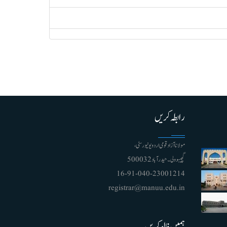
رابطہ کریں
مولانا آزاد قومی اردو یونیورسٹی ،
گچیبوولی۔ حیدرآباد 500032
91-040-23001214 - 16
registrar@manuu.edu.in