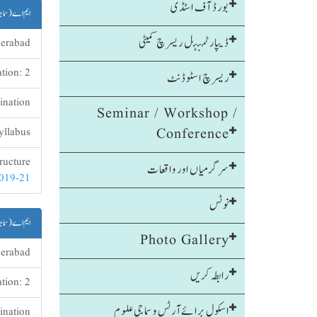
بورڈ آف اسٹڈی
ایم اے (سما
ڈیپارٹمنٹل ریسرچ کمیٹی
erabad
ration: 2
ریسرچ اسٹوڈنٹ
ination
Seminar / Workshop /
Conference
yllabus:
ucture:
سرگرمیاں اور واقعات
019-21
نوٹس
ایم اے (سما
Photo Gallery
erabad
رابطہ کریں
ration: 2
اسکول برائےآرٹس و سماجی علوم
ination