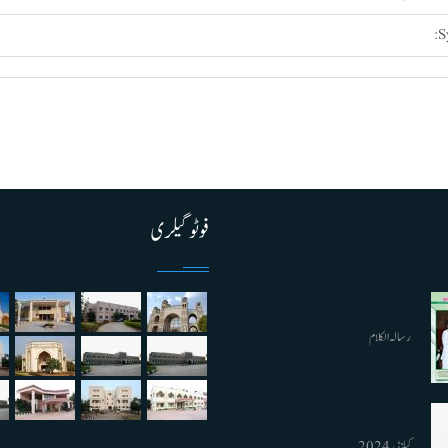
S
فوٹو گیلری
رسالہ الکلام
کیلنڈر 2024