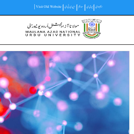
Skip
ایم او ای
یو جی سی
سوایم
این سی ٹی ای
Visit Old Website
to
main
Main
content
navigation