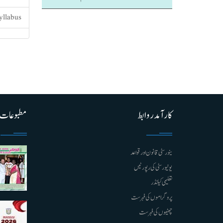
yllabus:
کارآمد روابط
مطبوعات
ینورسٹی قانون اور قواعد
یونیورسٹی کی رپورٹیں
تعلیمی کیلنڈر
پروگراموں کی فہرست
چھٹیوں کی فہرست