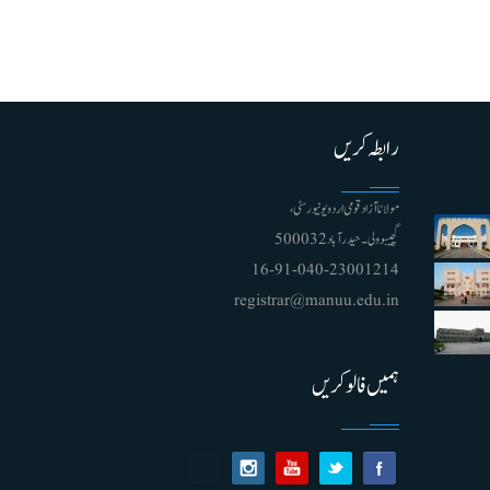
رابطہ کریں
مولانا آزاد قومی اردو یونیورسٹی ،
گچیبوولی۔ حیدرآباد 500032
91-040-23001214 - 16
registrar@manuu.edu.in
ہمیں فالو کریں