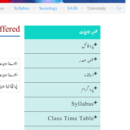
مرکز
University
SASS
Sociology
Syllabus
Courses
s Offered
شعبہ سماجیات
پروفائل
شعبہ صدر
ایم اے (سماجیا
اساتذہ
ایم اے (سماجیا
پی ایچ ڈی (سماج
پروگرام
Syllabus
Class Time Table