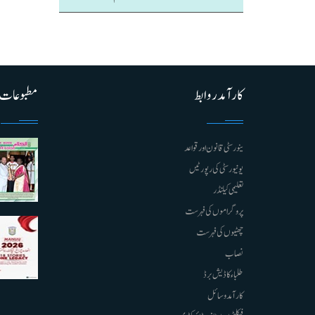
کارآمد روابط
مطبوعات
ینورسٹی قانون اور قواعد
یونیورسٹی کی رپورٹیں
تعلیمی کیلنڈر
پروگراموں کی فہرست
چھٹیوں کی فہرست
نصاب
طلباء کا ڈیش برڈ
کارآمد وسائل