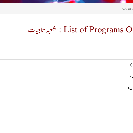
List of Program : شعبہ سماجیات
ت)
ت)
یات)