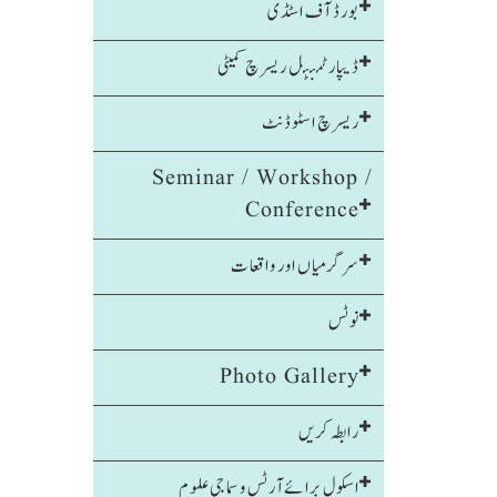
بورڈ آف اسٹڈی
ڈیپارٹمنٹل ریسرچ کمیٹی
ریسرچ اسٹوڈنٹ
Seminar / Workshop /
Conference
سرگرمیاں اور واقعات
نوٹس
Photo Gallery
رابطہ کریں
اسکول برائےآرٹس و سماجی علوم