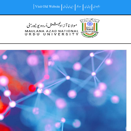
Skip
ایم او ای
یو جی سی
سوایم
این سی ٹی ای
Visit Old Website
to
main
Main
content
navigation