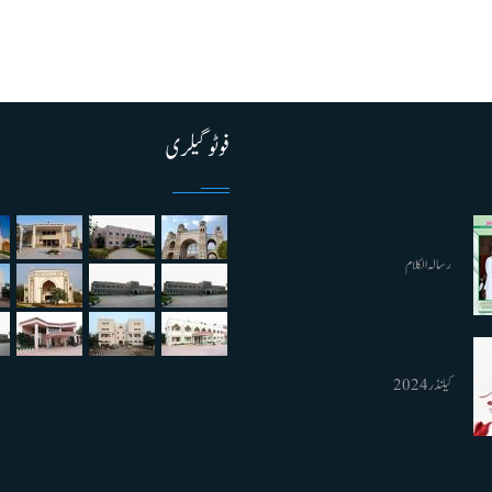
فوٹو گیلری
رسالہ الکلام
کیلنڈر 2024