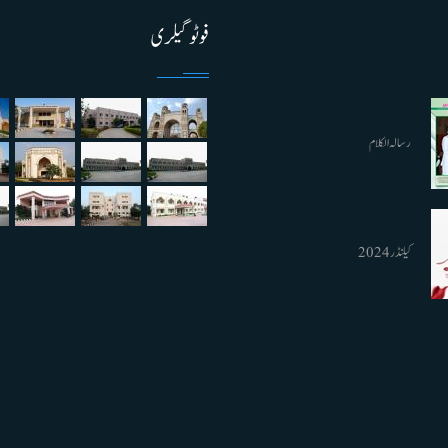
فوٹو گیلری
رسالہ الکلام
کیلنڈر 2024