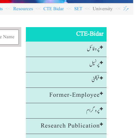
مرکز
University
SET
CTE Bidar
Resources
ts
CTE-Bidar
پروفائل
پرنسپل
فیکلٹی
Former-Employee
پروگرام
Research Publication