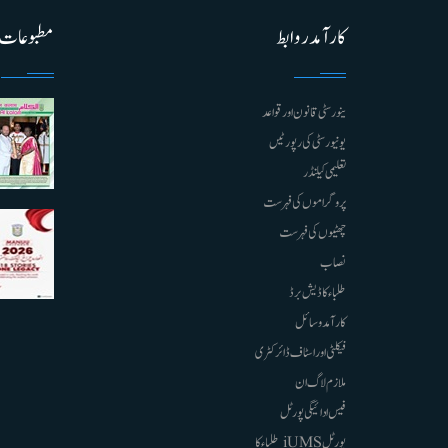
کارآمد روابط
مطبوعات
ینورسٹی قانون اور قواعد
یونیورسٹی کی رپورٹیں
تعلیمی کیلنڈر
پروگراموں کی فہرست
چھٹیوں کی فہرست
نصاب
طلباء کا ڈیش برڈ
کارآمد وسائل
فیکلٹی اور اسٹاف ڈائرکٹری
ملازم لاگ ان
فیس ادائیگی پورٹل
پورٹل iUMS طلباء کا