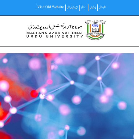
Skip
ایم او ای
یو جی سی
سوایم
این سی ٹی ای
Visit Old Website
to
main
Main
content
navigation