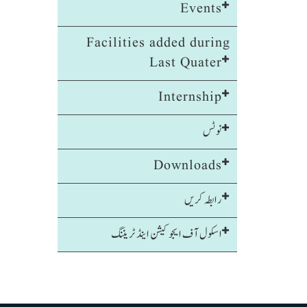
Events
Facilities added during
Last Quater
Internship
نوٹس
Downloads
رابطہ کریں
اسکول آف ایجوکیشن اینڈ ٹریننگ