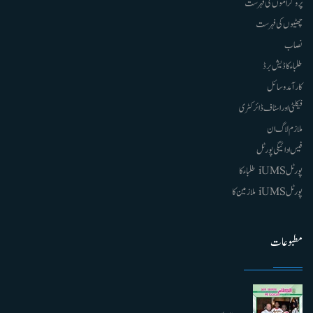
پروگراموں کی فہرست
چھٹیوں کی فہرست
نصاب
طلباء کا ڈیش برڈ
کارآمد وسائل
فیکلٹی اور اسٹاف ڈائرکٹری
ملازم لاگ ان
فیس ادائیگی پورٹل
پورٹل iUMS طلباء کا
پورٹل iUMS ملازمین کا
مطبوعات