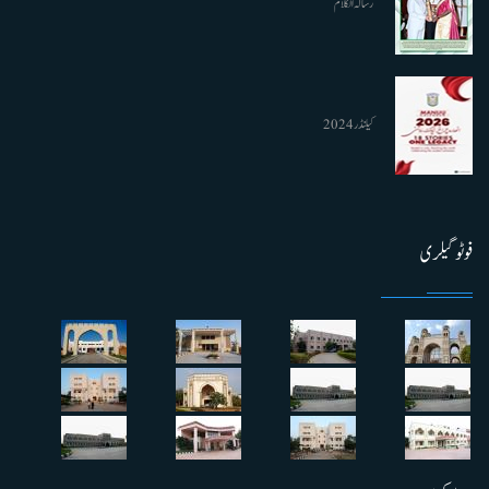
رسالہ الکلام
کیلنڈر 2024
فوٹو گیلری