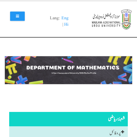
Skip
to
main
Lang:
Eng
content
|
Hi
شعبۂ ریاضی
پروفائل