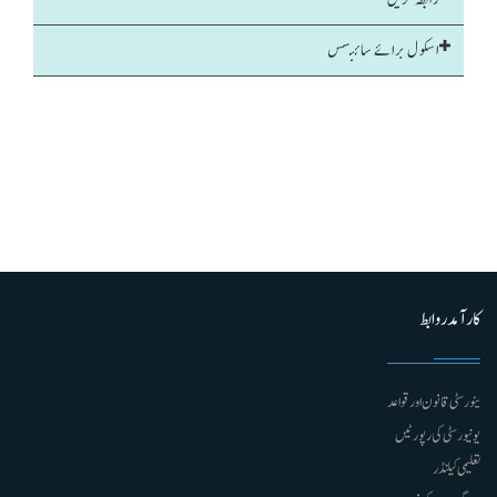
اسکول برائے سائنسس
کارآمد روابط
ینورسٹی قانون اور قواعد
یونیورسٹی کی رپورٹیں
تعلیمی کیلنڈر