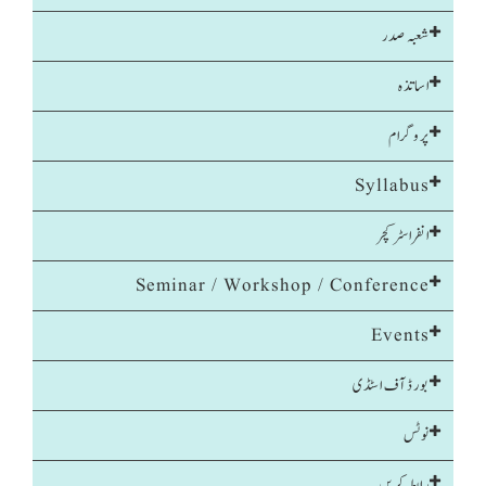
شعبہ صدر
اساتذہ
پروگرام
Syllabus
انفراسٹرکچر
Seminar / Workshop / Conference
Events
بورڈ آف اسٹڈی
نوٹس
رابطہ کریں