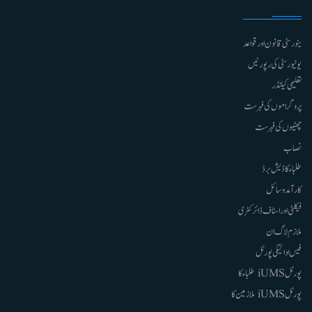
ینورسٹی قانون اور قواعد
یونیورسٹی کی رپورٹیں
تعلیمی کیلنڈر
پروگراموں کی فہرست
چھٹیوں کی فہرست
نصاب
طلباء کا ڈیش برڈ
کارآمد وسائل
فیکلٹی اور اسٹاف ڈائرکٹری
ملازم لاگ ان
فیس ادائیگی پورٹل
پورٹل iUMS طلباء کا
پورٹل iUMS ملازمین کا