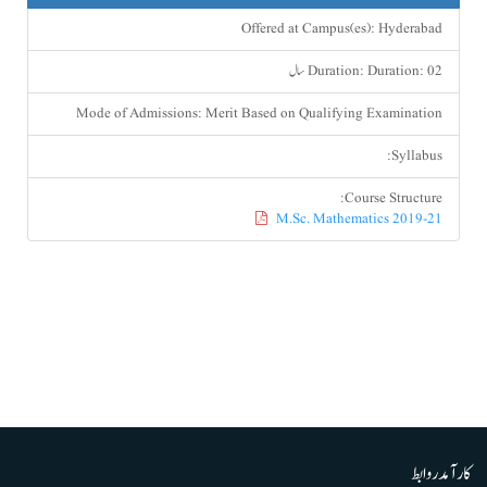
Offered at Campus(es):
Hyderabad
Duration: 02 سال
Duration:
Mode of Admissions:
Merit Based on Qualifying Examination
Syllabus:
Course Structure:
M.Sc. Mathematics 2019-21
کارآمد روابط