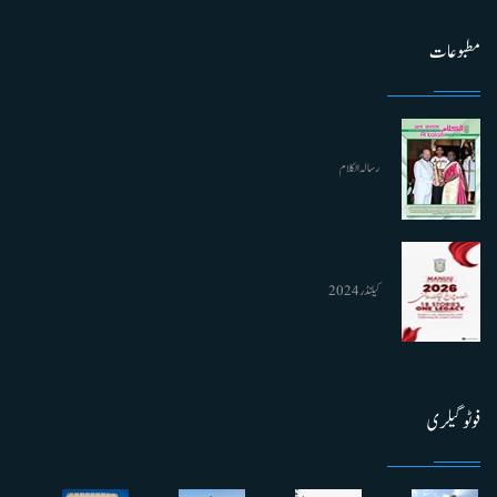
مطبوعات
رسالہ الکلام
کیلنڈر 2024
فوٹو گیلری