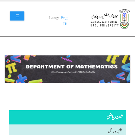
Skip
to
main
Lang:
Eng
content
|
Hi
شعبۂ ریاضی
پروفائل