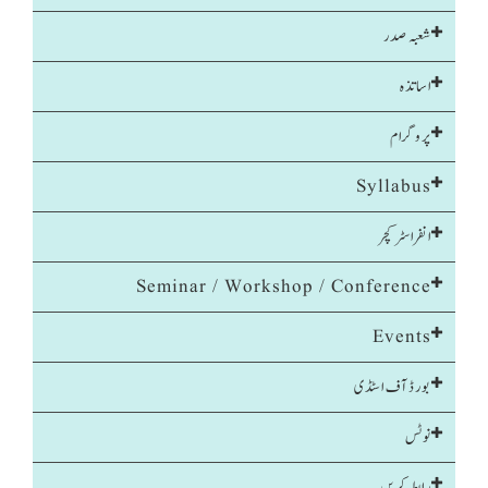
شعبہ صدر
اساتذہ
پروگرام
Syllabus
انفراسٹرکچر
Seminar / Workshop / Conference
Events
بورڈ آف اسٹڈی
نوٹس
رابطہ کریں