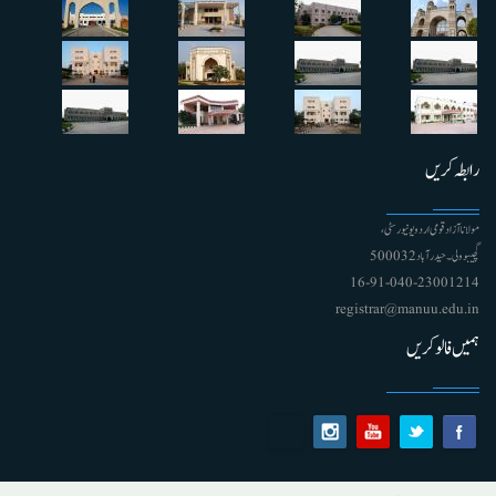
رابطہ کریں
مولانا آزاد قومی اردو یونیورسٹی ،
گچیبوولی۔ حیدرآباد 500032
91-040-23001214 - 16
registrar@manuu.edu.in
ہمیں فالو کریں