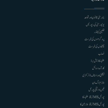
ینورسٹی قانون اور قواعد
یونیورسٹی کی رپورٹیں
تعلیمی کیلنڈر
پروگراموں کی فہرست
چھٹیوں کی فہرست
نصاب
طلباء کا ڈیش برڈ
کارآمد وسائل
فیکلٹی اور اسٹاف ڈائرکٹری
ملازم لاگ ان
فیس ادائیگی پورٹل
پورٹل iUMS طلباء کا
پورٹل iUMS ملازمین کا