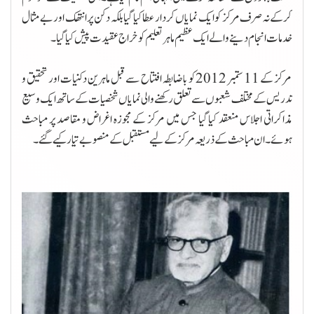
کرکے نہ صرف مرکز کو ایک نمایاں کردار عطا کیا گیا بلکہ دکن پر انتھک اور بے مثال
خدمات انجام دینے والے ایک عظیم ماہر تعلیم کو خراج عقیدت پیش کیا گیا ۔
مرکز کے 11 ستمبر 2012 کو باضابطہ افتتاح سے قبل ماہرین دکنیات اور تحقیق و
تدریس کے مختلف شعبوں سے تعلق رکھنے والی نمایاں شخصیات کے ساتھ ایک وسیع
مذاکراتی اجلاس منعقد کیا گیا جس میں مرکز کے مجوزہ اغراض و مقاصد پر مباحث
ہوئے ۔ ان مباحث کے ذریعہ مرکز کے لیے مستقبل کے منصو بے تیار کیے گئے۔