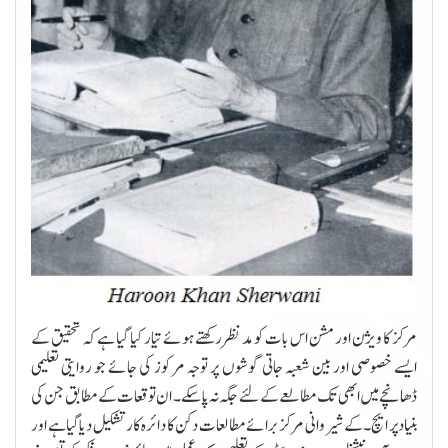
مرکز کا ویژن اور مشن اس بات کو مد نظر رکھتے ہوئے تیار کیا گیا ہے کہ تحقیق کے
ایسے خصوصی اور بین شعبہ جاتی گوشوں پر توجہ مرکوز کی جائے جو روایتی تعلیمی
ڈھانچے میں ابھی تک مطالعے کے لئے جگہ نہ پاسکے ۔ ان توقعات کے مطابق جن کی
بنیاد پر ایچ۔ کے شیروانی مرکز برائے مطالعات دکن کا دائرہ کار تشکیل دیا گیا ہے اور