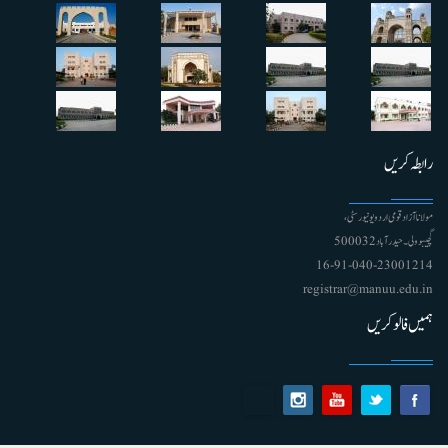
رابطہ کریں
مولانا آزاد قومی اردو یونیورسٹی ،
گچیبوولی۔ حیدرآباد 500032
91-040-23001214 - 16
registrar@manuu.edu.in
ہمیں فالو کریں