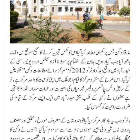
علاقۂ دکن جس پر کم ہی مطالعہ کیا گیا اس کا مکمل تجزیہ کرنے کا صحیح موقع اس وقت
ہاتھ آیا جب گیارہویں پلان کے اختتام پر مولانا آزاد نیشنل اردو یونیور سٹی کے
حیدرآباد میں واقع ہیڈ کوارٹر کو 2012 کو ‘‘ مر کز برائے مطالعات دکن ’’تفویض
کیا گیا ۔اس طرح کے منفرد مرکز کا قیام، جو ملک میں اپنی نوعیت کا واحد مرکز ہے مانو
کے سابق وائس چانسلر پرو فیسر محمد میاں کی بصیرت اور جرات مندانہ اقدام کا نتیجہ
ہے جنھوں نے دکن کے قلب یعنی حیدرآباد میں ایک ایسے مرکز کے قیام کی
ضرورت و اہمیت کو محسوس کیا ۔
مانو کو جب یہ باوقار مرکز دیا گیا تو ہندوستان کے معروف مورخ ، محقق اور مصنف
ہارون خاں شیروانی جیسے موزوں نام سے اسے موسوم کیا گیا جنہوں نے دکن کا
مختلف پہلوؤں سے مطالعہ کرنے میں انتہائی اہم کام کیا ہے۔ اس شخصیت سے موسوم