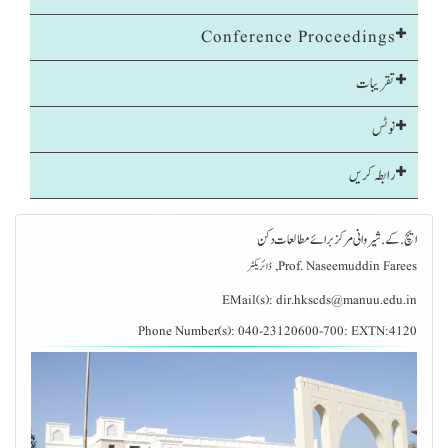
Conference Proceedings
تقریبات
نوٹس
رابطہ کریں
ایچ .کے. شیروانی مرکز برائے مطالعات دکن
Prof. Naseemuddin Farees, ڈائریکٹر
EMail(s):
dir.hkscds@manuu.edu.in
Phone Number(s):
040-23120600-700: EXTN:4120