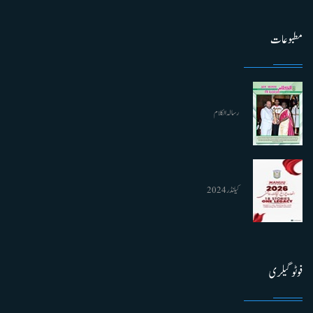
مطبوعات
رسالہ الکلام
کیلنڈر 2024
فوٹو گیلری