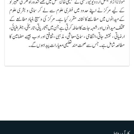
مولانا آزاد نیشنل اردو یونیور سٹی کےتعلیمی خاکۂ عمل میں طئے شدہ راہ فکر کی تعبیر نو
کے لیے مرکز نے اپنے حدود میں فطری علوم سے لے کر سماجی و بشری علوم
کےمیدانوں میں مطالعےکا نشانہ مقرر کیا ہے۔ مرکز کی وسیع بنیاد مطالعے کے
مختلف میدانوں اور شعبہ جات کا احاطہ کرتی ہے جن میں آثاریاتی ، تاریخی ، جغرافیائی ،
ارضیاتی ، نقشہ جاتی،انتظامی ، سماج معاشی، مذہبی ،ثقافتی اور ادب جیسے مضامین کا
مطالعہ شامل ہے ۔ جس سے صحت مند تعلیمی معیارات پیدا ہوں گے۔
کارآمد روابط