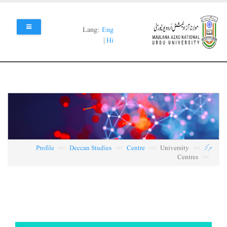
Skip
to
main
Lang:
Eng
content
|
Hi
مرکز
University
Centre
Deccan Studies
Profile
Centres